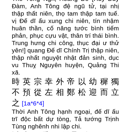
Đàm, Anh Tông đệ ngũ tử, tại nhị
thập thất niên, thọ tam thập tam tuế.
vị Đế dĩ ấu xung chi niên, tín nhậm
huân thần, cố năng tước bình tiếm
phản, phục cựu vật, thân trí thái bình.
Trung hưng chi công, thục đại ư thử
yên!] quang Đế dĩ Chính Trị thập niên,
thập nhất nguyệt nhật đản sinh, dục
vu Thuỵ Nguyên huyện, Quảng Thi
xã.
時
英
宗
幸
外
帝
以
幼
穉
獨
不
預
從
左
相
鄭
松
迎
而
立
之
[1a*6*4]
Thời Anh Tông hạnh ngoại, đế dĩ ấu
trĩ độc bất dự tòng, Tả tướng Trịnh
Tùng nghênh nhi lập chi.