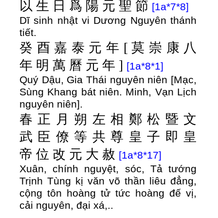
以
生
日
爲
陽
元
聖
節
[1a*7*8]
Dĩ sinh nhật vi Dương Nguyên thánh
tiết.
癸
酉
嘉
泰
元
年
[
莫
崇
康
八
年
明
萬
曆
元
年
]
[1a*8*1]
Quý Dậu, Gia Thái nguyên niên [Mạc,
Sùng Khang bát niên. Minh, Vạn Lịch
nguyên niên].
春
正
月
朔
左
相
鄭
松
暨
文
武
臣
僚
等
共
尊
皇
子
即
皇
帝
位
改
元
大
赦
[1a*8*17]
Xuân, chính nguyệt, sóc, Tả tướng
Trịnh Tùng kị văn võ thần liêu đẳng,
cộng tôn hoàng tử tức hoàng đế vị,
cải nguyên, đại xá,..