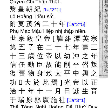
Quyển Chi Thập Thất.
黎
皇
朝
紀
[1a*2*1]
Lê Hoàng Triều KỶ.
附
莫
茂
洽
二
十
年
[1a*2*5]
Phụ Mạc Mậu Hiệp nhị thập niên.
世
宗
毅
皇
帝
[
諱
維
潭
英
宗
第
五
子
在
二
十
七
年
壽
三
十
三
歳
位
帝
以
幼
冲
之
年
信
任
勳
臣
故
能
削
平
僣
叛
復
舊
物
身
致
太
平
中
興
之
功
󰰽
大
於
此
焉
]
光
帝
以
正
治
十
年
十
一
月
日
誕
生
育
于
瑞
原
縣
廣
施
社
[1a*3*1]
Thế Tông Nghị Hoàng Đế [Huý Duy