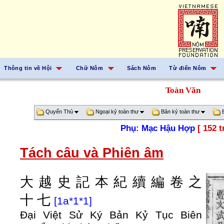
Thông tin về Hội
Chữ Nôm
Sách Nôm
Từ điển Nôm
Toàn Văn
Quyển Thủ
Ngoại kỷ toàn thư
Bản kỷ toàn thư
B
Phụ: Mạc Hậu Hợp
[ 152 t
Tách câu và Phiên âm
大
越
史
記
本
紀
續
編
卷
之
十
七
[1a*1*1]
Đại Việt Sử Ký Bản Kỷ Tục Biên