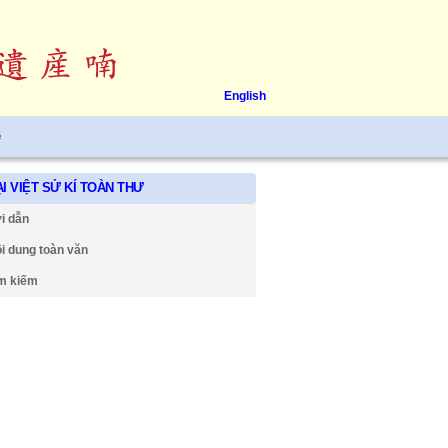
English
ệ
I VIỆT SỬ KÍ TOÀN THƯ
i dẫn
i dung toàn văn
m kiếm