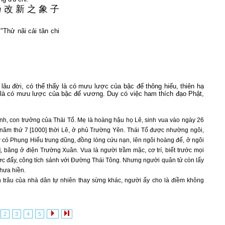
乃
改
新
之
象
子
 "Thử nãi cải tân chi
i lâu đời, có thể thấy là có mưu lược của bậc đế thông hiếu, thiên hạ
ấy là có mưu lược của bậc đế vương. Duy có việc ham thích đạo Phật,
nh, con trưởng của Thái Tổ. Mẹ là hoàng hậu họ Lê, sinh vua vào ngày 26
năm thứ 7 [1000] thời Lê, ở phủ Trường Yên. Thái Tổ được nhường ngôi,
ờ có Phụng Hiểu trung dũng, đồng lòng cứu nạn, lên ngôi hoàng đế, ở ngôi
, băng ở điện Trường Xuân. Vua là người trầm mặc, cơ trí, biết trước mọi
c đấy, công tích sánh với Đường Thái Tông. Nhưng người quân tử còn lấy
chưa hiền.
 trâu của nhà dân tự nhiên thay sừng khác, người ấy cho là điềm không
2
3
4
5