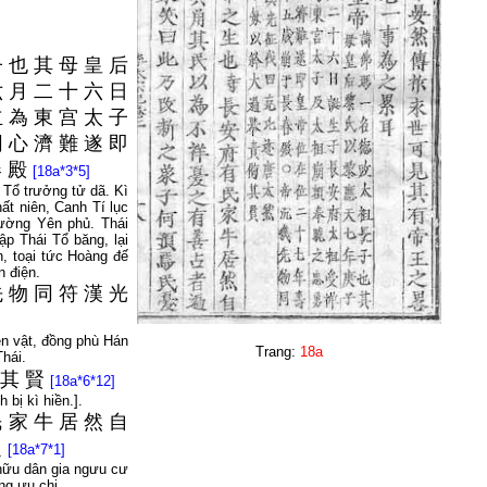
子
也
其
母
皇
后
六
月
二
十
六
日
立
為
東
宫
太
子
同
心
濟
難
遂
即
春
殿
[18a*3*5]
 Tổ trưởng tử dã. Kì
ất niên, Canh Tí lục
rường Yên phủ. Thái
ập Thái Tổ băng, lại
n, toại tức Hoàng đế
n điện.
先
物
同
符
漢
光
iên vật, đồng phù Hán
Trang:
18a
hái.
其
賢
[18a*6*12]
 bị kì hiền.].
民
家
牛
居
然
自
之
[18a*7*1]
hữu dân gia ngưu cư
ng ưu chi.