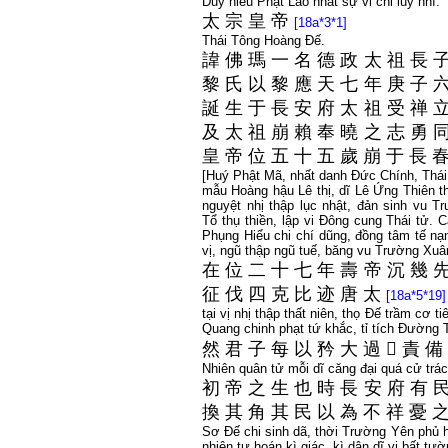
Duy hiếu Phật Lão nhất sự vi chi luỹ nhĩ.
太
宗
皇
帝
[18a*3*1]
Thái Tông Hoàng Đế.
諱
佛
瑪
一
名
德
政
太
祖
長
黎
氏
以
黎
應
天
七
年
庚
子
誕
生
于
長
安
府
太
祖
受
禅
及
太
祖
崩
賴
奉
曉
之
志
勇
皇
帝
位
五
十
五
歲
崩
于
長
[Huý Phật Mã, nhất danh Đức Chính, Thái
mẫu Hoàng hậu Lê thị, dĩ Lê Ứng Thiên th
nguyệt nhị thập lục nhật, đản sinh vu T
Tổ thụ thiền, lập vi Đông cung Thái tử. C
Phụng Hiểu chi chí dũng, đồng tâm tế nạ
vị, ngũ thập ngũ tuế, băng vu Trường Xuâ
在
位
二
十
七
年
壽
帝
沉
幾
征
伐
四
克
比
迹
唐
太
[18a*5*19]
tại vị nhị thập thất niên, thọ Đế trầm cơ t
Quang chinh phạt tứ khắc, tỉ tích Đường T
然
君
子
每
以
矜
大
過
𱑏
責
備
Nhiên quân tử mỗi dĩ căng đại quá cử trách
初
帝
之
生
也
時
長
安
府
有
換
其
角
其
民
以
為
不
祥
憂
Sơ Đế chi sinh dã, thời Trường Yên phủ 
nhiên tự hoán kì giác, kì dân dĩ vi bất tườ