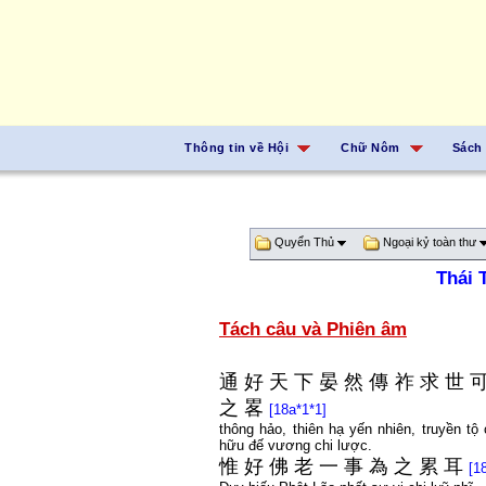
Thông tin về Hội
Chữ Nôm
Sách
Quyển Thủ
Ngoại kỷ toàn thư
Thái 
Tách câu và Phiên âm
通
好
天
下
晏
然
傳
祚
求
世
之
畧
[18a*1*1]
thông hảo, thiên hạ yến nhiên, truyền tộ 
hữu đế vương chi lược.
惟
好
佛
老
一
事
為
之
累
耳
[1