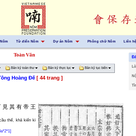
 Nôm
Từ điển Nôm
Dự án Nôm
Phông chữ Nôm
Liên h
Toàn Văn
ĐẠ
Lờ
Bản kỷ toàn thư
Bản kỷ thực lục
Bản kỷ tục biên
Nộ
Tông Hoàng Đế
[ 44 trang ]
Tì
可
見
其
有
帝
王
cầu thế, khả kiến kì
8a*2*1]