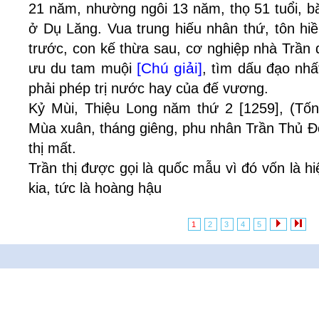
21 năm, nhường ngôi 13 năm, thọ 51 tuổi, 
ở Dụ Lăng. Vua trung hiếu nhân thứ, tôn hiề
trước, con kế thừa sau, cơ nghiệp nhà Trầ
[Chú giải]
ưu du tam muội
, tìm dấu đạo nh
phải phép trị nước hay của đế vương.
Kỷ Mùi, Thiệu Long năm thứ 2 [1259], (Tố
Mùa xuân, tháng giêng, phu nhân Trần Thủ Đ
thị mất.
Trần thị được gọi là quốc mẫu vì đó vốn là 
kia, tức là hoàng hậu
1
2
3
4
5