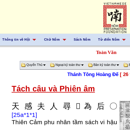
Thông tin về Hội
Chữ Nôm
Sách Nôm
Từ điển Nôm
Toàn Văn
Quyển Thủ
Ngoại kỷ toàn thư
Bản kỷ toàn thư
B
Thánh Tông Hoàng Đế
[ 26
Tách câu và Phiên âm
天
感
夫
人
尋
𱏺
為
后
〇
[25a*1*1]
Thiên Cảm phu nhân tầm sách vi hậu
.