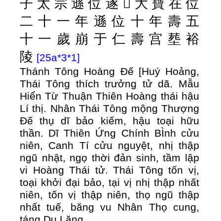
子
太
宗
遜
位
遂
𡸈
大
寶
在
位
二
十
一
年
遜
位
十
年
壽
五
十
一
歲
崩
于
仁
壽
宫
塟
裕
陵
[25a*3*1]
Thánh Tông Hoàng Đế [Huý Hoảng,
Thái Tông thích trưởng tử dã. Mẫu
Hiển Từ Thuận Thiên Hoàng thái hậu
Lí thị. Nhân Thái Tông mộng Thượng
Đế thụ dĩ bảo kiếm, hậu toại hữu
thần. Dĩ Thiên Ứng Chính BÌnh cửu
niên, Canh Tí cửu nguyệt, nhị thập
ngũ nhật, ngọ thời đản sinh, tầm lập
vi Hoàng Thái tử. Thái Tông tốn vị,
toại khởi đại bảo, tại vị nhị thập nhất
niên, tốn vị thập niên, thọ ngũ thập
nhất tuế, băng vu Nhân Thọ cung,
táng Dụ Lăng .