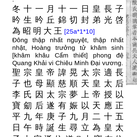
冬
十
一
月
十
一
日
皇
長
子
昑
生
昑
丘
錦
切
封
弟
光
啓
為
昭
明
大
王
[25a*1*10]
Đông thập nhất nguyệt, thập nhất
nhật, Hoàng trưởng tử khâm sinh
[khâm khâu Cẩm thiết] phong đệ
Quang Khải vi Chiêu Minh Đại vương.
聖
宗
皇
帝
諱
晃
太
宗
適
長
子
也
母
顯
慈
順
天
皇
太
后
李
氏
因
太
宗
夢
上
帝
授
以
寶
劎
后
遂
有
娠
以
天
應
正
平
九
年
庚
子
九
月
二
十
五
日
午
時
誕
生
尋
立
為
皇
太