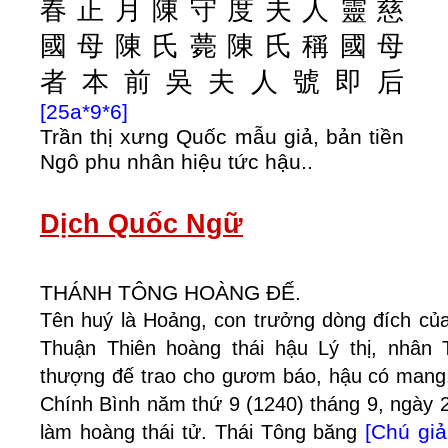
春
正
月
陳
守
度
夫
人
靈
慈
國
母
陳
氏
薨
陳
氏
稱
國
母
者
本
前
吳
夫
人
號
即
后
[25a*9*6]
Trần thị xưng Quốc mẫu giả, bản tiền
Ngô phu nhân hiệu tức hậu..
Dịch Quốc Ngữ
THÁNH TÔNG HOÀNG ĐẾ.
Tên huý là Hoảng, con trưởng dòng đích củ
Thuận Thiên hoàng thái hậu Lý thị, nhân 
thượng đế trao cho gươm báo, hậu có mang
Chính Bình năm thứ 9 (1240) tháng 9, ngày 2
[Chú giả
làm hoàng thái tử. Thái Tông băng