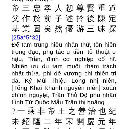
帝
三
忠
孝
人
恕
尊
賢
重
道
父
作
於
前
子
述
扵
後
陳
定
基
業
固
矣
然
優
游
三
昧
探
[25a*5*32]
Đế tam trung hiếu nhân thứ, tôn hiền
trọng đạo, phụ tác ư tiền, tử thuật ư
hậu, Trần, định cơ nghiệp cố hĩ.
Nhiên ưu du tam muội, thám trách
nhất thừa, phi đế vương chi thiện trị
dã. Kỷ Mùi Thiệu Long nhị niên,
[Tống Khai Khánh nguyên niên] xuân
chính nguyệt, Trần Thủ Độ phu nhân
Linh Từ Quốc Mẫu Trần thị hoăng.
?
一
乘
非
帝
王
之
善
治
也
紀
未
紹
隆
二
年
宋
開
慶
元
年