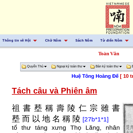
Thông tin về Hội
Chữ Nôm
Sách Nôm
Từ điển Nôm
Toàn Văn
Quyển Thủ
Ngoại kỷ toàn thư
Bản kỷ toàn thư
B
Huệ Tông Hoàng Đế
[ 10 t
Tách câu và Phiên âm
祖
書
塟
稱
壽
陵
仁
宗
雖
書
塟
而
以
地
名
稱
陵
[27b*1*1]
tổ thư táng xưng Thọ Lăng, nhân