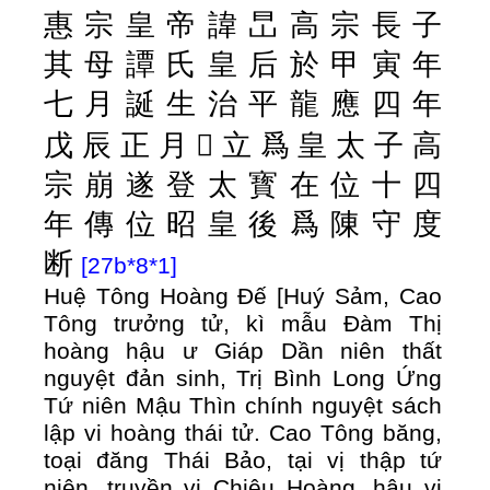
惠
宗
皇
帝
諱
旵
高
宗
長
子
其
母
譚
氏
皇
后
於
甲
寅
年
七
月
誕
生
治
平
龍
應
四
年
戊
辰
正
月
𱏺
立
爲
皇
太
子
高
宗
崩
遂
登
太
寳
在
位
十
四
年
傳
位
昭
皇
後
爲
陳
守
度
断
[27b*8*1]
Huệ Tông Hoàng Đế [Huý Sảm, Cao
Tông trưởng tử, kì mẫu Đàm Thị
hoàng hậu ư Giáp Dần niên thất
nguyệt đản sinh, Trị Bình Long Ứng
Tứ niên Mậu Thìn chính nguyệt sách
lập vi hoàng thái tử. Cao Tông băng,
toại đăng Thái Bảo, tại vị thập tứ
niên, truyền vị Chiêu Hoàng, hậu vị