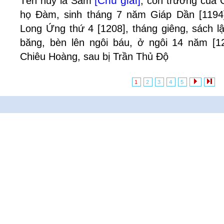
[Chú giải]
Tên huý là Sảm
, con trưởng của 
họ Đàm, sinh tháng 7 năm Giáp Dần [1194]
Long Ứng thứ 4 [1208], tháng giêng, sách l
băng, bèn lên ngôi báu, ở ngôi 14 năm [12
Chiêu Hoàng, sau bị Trần Thủ Độ
1
2
3
4
5