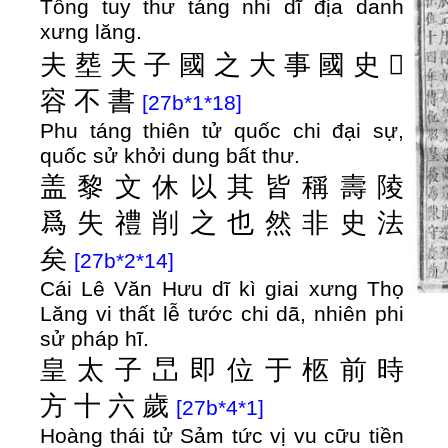
Tông tuy thư táng nhi dĩ địa danh
xưng lăng.
夫
塟
天
子
國
之
大
事
國
史
𡸈
容
不
書
[27b*1*18]
Phu táng thiên tử quốc chi đại sự,
quốc sử khởi dung bất thư.
盖
黎
文
休
以
其
皆
稱
壽
陵
爲
失
禮
削
之
也
然
非
史
法
矣
[27b*2*14]
Cái Lê Văn Hưu dĩ kì giai xưng Thọ
Lăng vi thất lễ tước chi dã, nhiên phi
sử pháp hĩ.
皇
太
子
旵
即
位
于
柩
前
時
方
十
六
歲
[27b*4*1]
Hoàng thái tử Sảm tức vị vu cữu tiền