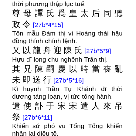
thời phương thập lục tuế.
尊
母
譚
氏
爲
皇
太
后
同
聽
政
令
[27b*4*15]
Tôn mẫu Đàm thị vi Hoàng thái hậu
đồng thính chính lệnh.
又
以
龍
舟
迎
陳
氏
[27b*5*9]
Hựu dĩ long chu nghênh Trần thị.
其
兄
陳
嗣
慶
以
時
當
䘮
亂
未
即
送
行
[27b*5*16]
Kì huynh Trần Tự Khánh dĩ thời
đương táng loạn, vị tức tống hành.
遣
使
訃
于
宋
宋
遣
人
來
吊
祭
[27b*6*11]
Khiển sứ phó vu Tống Tống khiển
nhân lai điếu tế.