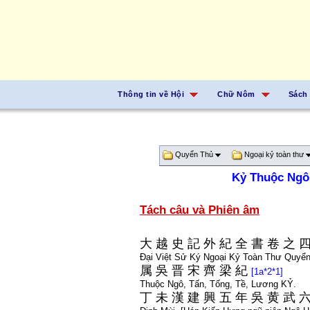
Thông tin về Hội
Chữ Nôm
Sách
Quyển Thủ
Ngoại kỷ toàn thư
Kỷ Thuộc Ngô
Tách câu và Phiên âm
大
越
史
記
外
紀
全
書
卷
之
Đại Việt Sử Ký Ngoại Kỷ Toàn Thư Quyển
属
吳
晋
宋
齊
梁
紀
[1a*2*1]
Thuộc Ngô, Tấn, Tống, Tề, Lương KỶ.
丁
未
漢
建
興
五
年
吳
黄
武