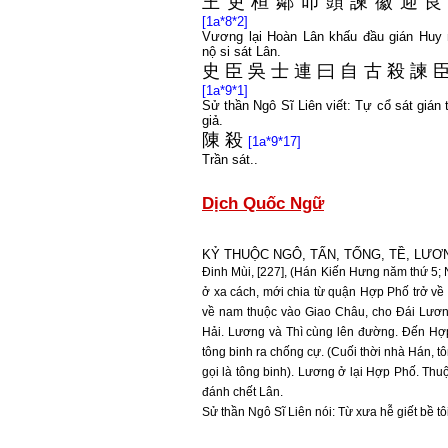
王
吏
桓
鄰
叩
頭
諫
徽
迎
[1a*8*2]
Vương lại Hoàn Lân khấu đầu gián Huy
nộ si sát Lân.
史
臣
吳
士
連
曰
自
古
殺
諫
[1a*9*1]
Sử thần Ngô Sĩ Liên viết: Tự cổ sát gián 
giả.
陳
殺
[1a*9*17]
Trần sát..
Dịch Quốc Ngữ
KỶ THUỘC NGÔ, TẤN, TỐNG, TỀ, LƯƠ
Đinh Mùi, [227], (Hán Kiến Hưng năm thứ 5;
ở xa cách, mới chia từ quận Hợp Phố trở v
về nam thuộc vào Giao Châu, cho Đái Lương 
Hải. Lương và Thì cùng lên đường. Đến Hợp
tông binh ra chống cự. (Cuối thời nhà Hán, t
gọi là tông binh). Lương ở lại Hợp Phố. Thu
đánh chết Lân.
Sử thần Ngô Sĩ Liên nói: Từ xưa hễ giết bề t