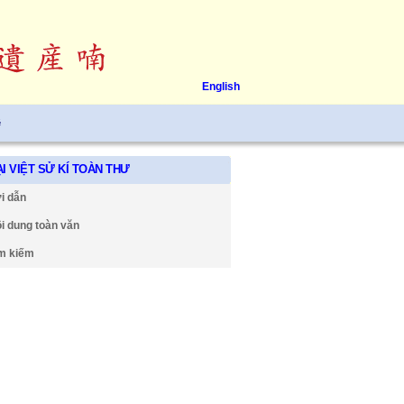
English
ệ
I VIỆT SỬ KÍ TOÀN THƯ
i dẫn
i dung toàn văn
m kiếm