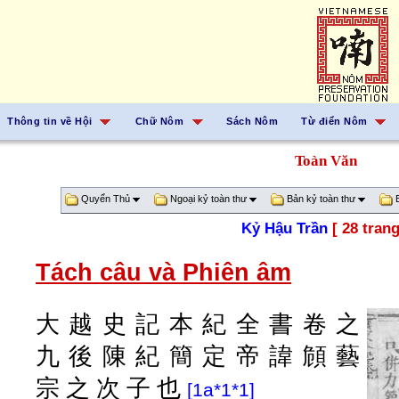
Thông tin về Hội
Chữ Nôm
Sách Nôm
Từ điển Nôm
Toàn Văn
Quyển Thủ
Ngoại kỷ toàn thư
Bản kỷ toàn thư
B
Kỷ Hậu Trần
[ 28 trang
Tách câu và Phiên âm
大
越
史
記
本
紀
全
書
卷
之
九
後
陳
紀
簡
定
帝
諱
頠
藝
宗
之
次
子
也
[1a*1*1]