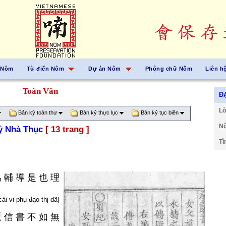
 Nôm
Từ điển Nôm
Dự án Nôm
Phông chữ Nôm
Liên h
Toàn Văn
ĐẠ
Lờ
Bản kỷ toàn thư
Bản kỷ thực lục
Bản kỷ tục biên
Nộ
ỷ Nhà Thục
[ 13 trang ]
Tì
爲
輔
導
是
也
理
ải vi phụ đạo thị dã]
誕
信
書
不
如
無