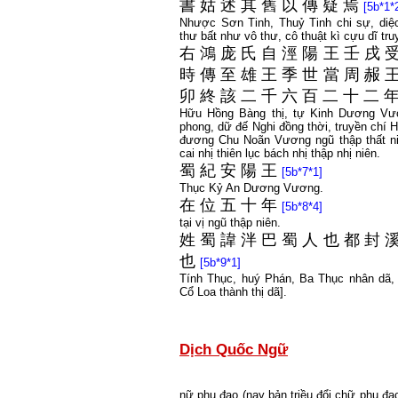
書
姑
述
其
舊
以
傳
疑
焉
[5b*1*
Nhược Sơn Tinh, Thuỷ Tinh chi sự, diệc
thư bất như vô thư, cô thuật kì cựu dĩ tru
右
鴻
庞
氏
自
涇
陽
王
壬
戌
時
傳
至
雄
王
季
世
當
周
赧
卯
終
該
二
千
六
百
二
十
二
Hữu Hồng Bàng thị, tự Kinh Dương Vư
phong, dữ đế Nghi đồng thời, truyền chí
đương Chu Noãn Vương ngũ thập thất n
cai nhị thiên lục bách nhị thập nhị niên.
蜀
紀
安
陽
王
[5b*7*1]
Thục Kỷ An Dương Vương.
在
位
五
十
年
[5b*8*4]
tại vị ngũ thập niên.
姓
蜀
諱
泮
巴
蜀
人
也
都
封
也
[5b*9*1]
Tính Thục, huý Phán, Ba Thục nhân dã,
Cổ Loa thành thị dã].
Dịch Quốc Ngữ
nữ phụ đạo (nay bản triều đổi chữ phụ đạ