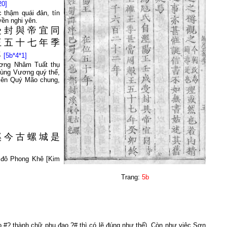
20]
 thậm quái đản, tín
yền nghi yên.
受
封
與
帝
宜
同
王
五
十
七
年
季
年
[5b*4*1]
ơng Nhâm Tuất thụ
 Hùng Vương quý thế,
iên Quý Mão chung,
溪
今
古
螺
城
是
 đô Phong Khê [Kim
Trang:
5b
o #? thành chữ phụ đạo ?# thì có lẽ đúng như thế). Còn như việc Sơn