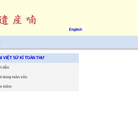
English
ệ
I VIỆT SỬ KÍ TOÀN THƯ
i dẫn
i dung toàn văn
m kiếm