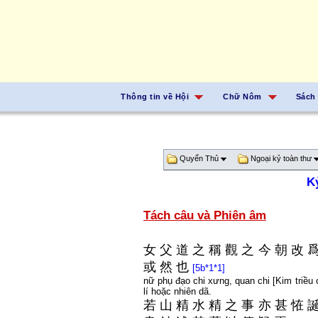
Thông tin về Hội
Chữ Nôm
Sách
Quyển Thủ
Ngoại kỷ toàn thư
K
Tách câu và Phiên âm
女
父
道
之
稱
觀
之
今
朝
改
或
然
也
[5b*1*1]
nữ phụ đạo chi xưng, quan chi [Kim triều c
lí hoặc nhiên dã.
若
山
精
水
精
之
事
亦
甚
恠