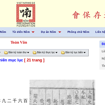
 Nôm
Từ điển Nôm
Dự án Nôm
Phông chữ Nôm
Liên h
Toàn Văn
ĐẠ
Lờ
Bản kỷ toàn thư
Bản kỷ thực lục
Bản kỷ tục biên
Nộ
niên mục lục
[ 21 trang ]
Tì
年
凣
二
千
六
百