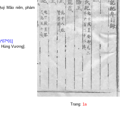
Quý Mão niên, phàm
a*07*01]
u Hùng Vương].
Trang:
1a