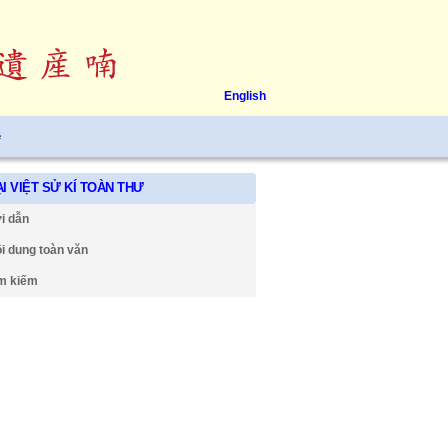
English
ệ
I VIỆT SỬ KÍ TOÀN THƯ
i dẫn
i dung toàn văn
m kiếm