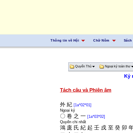
Thông tin về Hội
Chữ Nôm
Sách
Quyển Thủ
Ngoại kỷ toàn thư
Kỷ 
Tách câu và Phiên âm
外
紀
[1a*02*01]
Ngoại kỷ
〇
卷
之
一
[1a*03*02]
Quyển chi nhất
鴻
庞
氏
紀
起
壬
戌
至
癸
卯