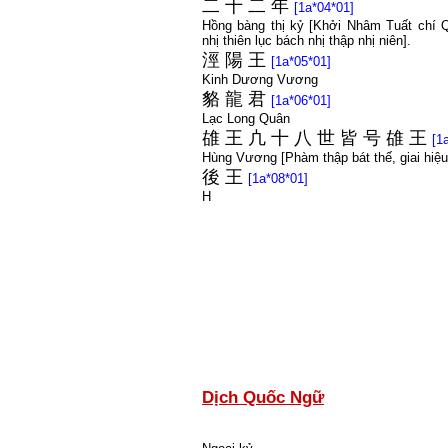
二
十
二
年
[1a*04*01]
Hồng bàng thị kỷ [Khởi Nhâm Tuất chí 
nhị thiên lục bách nhị thập nhị niên].
涇
陽
王
[1a*05*01]
Kinh Dương Vương
貉
龍
君
[1a*06*01]
Lạc Long Quân
䧺
王
凣
十
八
世
皆
号
䧺
王
[1
Hùng Vương [Phàm thập bát thế, giai hiệ
後
王
[1a*08*01]
H
Dịch Quốc Ngữ