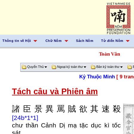
Thông tin về Hội
Chữ Nôm
Sách Nôm
Từ điển Nôm
Toàn Văn
Quyển Thủ
Ngoại kỷ toàn thư
Bản kỷ toàn thư
B
Kỷ Thuộc Minh
[ 9 tran
Tách câu và Phiên âm
諸
臣
景
異
罵
賊
欲
其
速
殺
[24b*1*1]
chư thần Cảnh Dị mạ tặc dục kì tốc
sát.