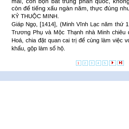
mãi, còn bọn bất trung phản quốc, không 
còn để tiếng xấu ngàn năm, thực đúng như
KỶ THUỘC MINH.
Giáp Ngọ, [1414], (Minh Vĩnh Lạc năm thứ 1
Trương Phụ và Mộc Thạnh nhà Minh chiêu d
Hoá, chia đặt quan cai trị để cùng làm việc 
khẩu, gộp làm sổ hộ.
1
2
3
4
5