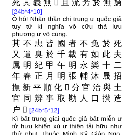
死
其
義
無
𠧨
且
流
芳
於
無
窮
[24b*4*10]
Ô hô! Nhân thần chi trung ư quốc giả
tuy tử kì nghĩa vô cữu thả lưu
phương ư vô cùng.
其
不
忠
皆
國
者
不
免
於
死
又
遣
臭
於
千
載
有
如
此
夫
属
明
紀
甲
午
明
永
樂
十
二
年
春
正
月
明
張
輔
沐
晟
招
撫
新
平
順
化
󰰻
分
官
治
與
土
官
同
辨
事
取
勘
人
口
攅
造
户
𱏺
[24b*5*12]
Kì bất trung giai quốc giả bất miễn ư
tử hựu khiến xú ư thiên tải hữu như
thử phu! Thuộc Minh Kỷ Giáp Ngọ,