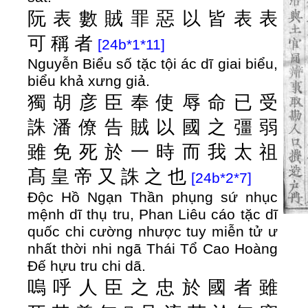
阮
表
數
賊
罪
惡
以
皆
表
表
可
稱
者
[24b*1*11]
Nguyễn Biểu số tặc tội ác dĩ giai biểu,
biểu khả xưng giả.
獨
胡
彦
臣
奉
使
辱
命
已
受
誅
潘
僚
告
賊
以
國
之
彊
弱
雖
免
死
於
一
時
而
我
太
祖
髙
皇
帝
又
誅
之
也
[24b*2*7]
Độc Hồ Ngạn Thần phụng sứ nhục
mệnh dĩ thụ tru, Phan Liêu cáo tặc dĩ
quốc chi cường nhược tuy miễn tử ư
nhất thời nhi ngã Thái Tổ Cao Hoàng
Đế hựu tru chi dã.
嗚
呼
人
臣
之
忠
於
國
者
雖