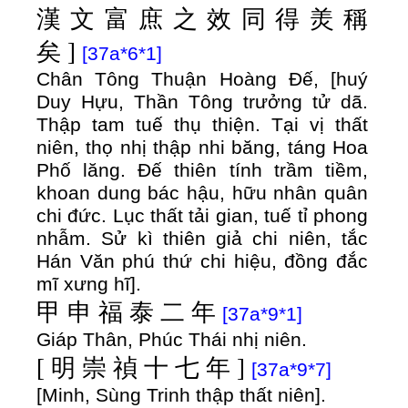
漢
文
富
庶
之
效
同
得
羙
稱
矣
]
[37a*6*1]
Chân Tông Thuận Hoàng Đế, [huý
Duy Hựu, Thần Tông trưởng tử dã.
Thập tam tuế thụ thiện. Tại vị thất
niên, thọ nhị thập nhi băng, táng Hoa
Phố lăng. Đế thiên tính trầm tiềm,
khoan dung bác hậu, hữu nhân quân
chi đức. Lục thất tải gian, tuế tỉ phong
nhẫm. Sử kì thiên giả chi niên, tắc
Hán Văn phú thứ chi hiệu, đồng đắc
mĩ xưng hĩ].
甲
申
福
泰
二
年
[37a*9*1]
Giáp Thân, Phúc Thái nhị niên.
[
明
崇
禎
十
七
年
]
[37a*9*7]
[Minh, Sùng Trinh thập thất niên].