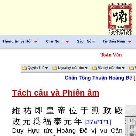
Thông tin về Hội
Chữ Nôm
Sách Nôm
Từ điển Nôm
Toàn Văn
Quyển Thủ
Ngoại kỷ toàn thư
Bản kỷ toàn thư
B
Chân Tông Thuận Hoàng Đế
[
Tách câu và Phiên âm
維
祐
即
皇
帝
位
于
勤
政
殿
改
元
爲
福
泰
元
年
[37a*1*1]
Duy Hựu tức Hoàng Đế vị vu Cần