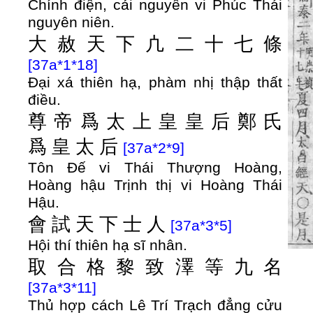
Chính điện, cải nguyên vi Phúc Thái
nguyên niên.
大
赦
天
下
凣
二
十
七
條
[37a*1*18]
Đại xá thiên hạ, phàm nhị thập thất
điều.
尊
帝
爲
太
上
皇
皇
后
鄭
氏
爲
皇
太
后
[37a*2*9]
Tôn Đế vi Thái Thượng Hoàng,
Hoàng hậu Trịnh thị vi Hoàng Thái
Hậu.
會
試
天
下
士
人
[37a*3*5]
Hội thí thiên hạ sĩ nhân.
取
合
格
黎
致
澤
等
九
名
[37a*3*11]
Thủ hợp cách Lê Trí Trạch đẳng cửu