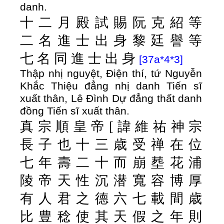
danh.
十
二
月
殿
試
賜
阮
克
紹
等
二
名
進
士
出
身
黎
廷
譽
等
七
名
同
進
士
出
身
[37a*4*3]
Thập nhị nguyệt, Điện thí, tứ Nguyễn
Khắc Thiệu đẳng nhị danh Tiến sĩ
xuất thân, Lê Đình Dự đẳng thất danh
đồng Tiến sĩ xuất thân.
真
宗
順
皇
帝
[
諱
維
祐
神
宗
長
子
也
十
三
歳
受
禅
在
位
七
年
壽
二
十
而
崩
塟
花
浦
陵
帝
天
性
沉
潜
寬
容
博
厚
有
人
君
之
德
六
七
載
間
歳
比
豊
稔
使
其
天
假
之
年
則