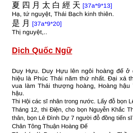
夏
四
月
太
白
經
天
[37a*9*13]
Hạ, tứ nguyệt, Thái Bạch kinh thiên.
是
月
[37a*9*20]
Thị nguyệt,..
Dịch Quốc Ngữ
Duy Hựu. Duy Hựu lên ngôi hoàng đế ở đ
hiệu là Phúc Thái năm thứ nhất. Đại xá t
vua làm Thái thượng hoàng, Hoàng hậu T
hậu.
Thi Hội các sĩ nhân trong nước. Lấy đỗ bọn L
Tháng 12, thi Điện, cho bọn Nguyễn Khắc Thi
thân, bọn Lê Đình Dự 7 người đỗ đồng tiến sĩ
Chân Tông Thuận Hoàng Đế