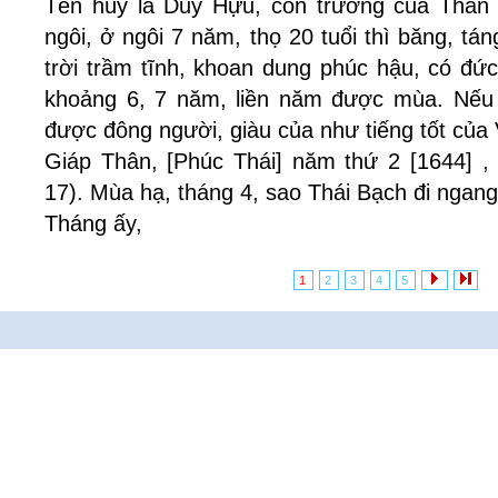
Tên húy là Duy Hựu, con trưởng của Thần 
ngôi, ở ngôi 7 năm, thọ 20 tuổi thì băng, tá
trời trầm tĩnh, khoan dung phúc hậu, có đứ
khoảng 6, 7 năm, liền năm được mùa. Nếu t
được đông người, giàu của như tiếng tốt của
Giáp Thân, [Phúc Thái] năm thứ 2 [1644] ,
17). Mùa hạ, tháng 4, sao Thái Bạch đi ngang 
Tháng ấy,
1
2
3
4
5