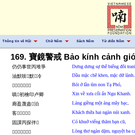
Thông tin về Hội
Chữ Nôm
Sách Nôm
Từ điển Nôm
169. 寶鏡警戒 Bảo kính cảnh giớ
Dưng dưng
sự thế
biếng
đôi tran
仍仍事世丙堆爭
Dầu mặc
chê khen,
mặc
dữ
lành.
油默吱𠸦默𭁈冷
Bói ở
lần
tìm
non
Tạ Phó,
𧴤於吝尋𡽫謝傅
Xin
về
xưa
cổi
ấn
Ngu Khanh.
嗔𧗱初檜印卢卿
Láng giềng
một
áng
mây
bạc,
廊盈蔑盎𩄲泊
Khách thứa
hai
ngàn
núi
xanh.
客𱝅𠄩岸𡶀撑
Có
khuở
viếng thăm
bạn
cũ,
固課丙探伴𪧘
Lòng
thơ
ngàn
dặm,
nguyệt
ba c
𢚸踈𠦳琰月巴更