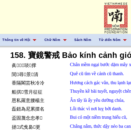
Thông tin về Hội
Chữ Nôm
Sách Nôm
Từ điển Nôm
158. 寶鏡警戒 Bảo kính cảnh giớ
Chân
mềm
ngại
bước
dặm mây x
眞𣼺𪿒𨀈琰𩄲撑
Quê
cũ
tìm
về
cảnh
cũ
thanh.
閨𪧘尋𧗱景𪧘清
Hương
cách
gác vân,
thu
lạnh lạ
香隔閣芸秋冷冷
Thuyền
kề
bãi
tuyết,
nguyệt
chên
船掑𣺽雪月征征
Ân
tây
là ấy
yêu
dường
chúa,
恩私羅意腰楊主
Lỗi thác
vì
nơi
luỵ
bởi
danh.
磊錯為尼累摆名
Bui
có
một
niềm
trung hiếu
cũ,
盃固蔑念忠孝𪧘
Chẳng
nằm,
thức
dậy
nẻo
ba can
拯𦣰式曵裊𠀧更