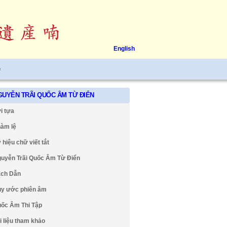
English
ệ
GUYỄN TRÃI QUỐC ÂM TỪ ĐIỂN
i tựa
àm lệ
 hiệu chữ viết tắt
uyễn Trãi Quốc Âm Từ Điển
ch Dẫn
y ước phiên âm
ốc Âm Thi Tập
i liệu tham khảo