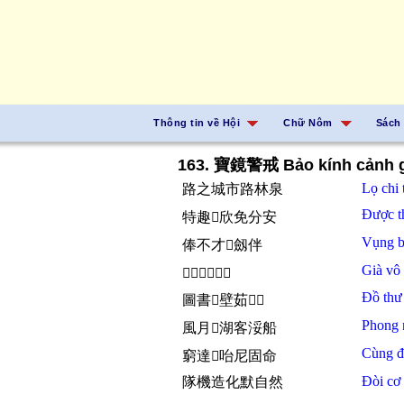
Thông tin về Hội
Chữ Nôm
Sách
163. 寶鏡警戒 Bảo kính cảnh g
Lọ chi
路之城市路林泉
Được
特趣𪰛欣免分安
Vụng
b
俸不才𢧚劔伴
Già
vô
𫅷無事意羅仙
Đồ th
圖書𦊚壁茹𫜵𧵑
Phong 
風月𠄼湖客浽船
Cùng đ
窮達󱩿咍尼固命
Đòi
cơ
隊機造化默自然