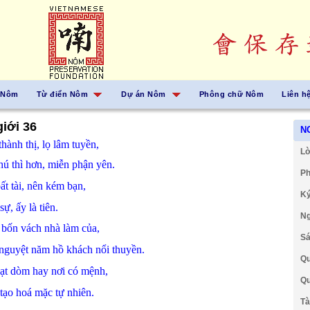
 Nôm
Từ điển Nôm
Dự án Nôm
Phông chữ Nôm
Liên h
iới 36
N
thành thị,
lọ
lâm tuyền,
Lờ
thú
thì
hơn,
miễn
phận
yên.
Ph
ất tài,
nên
kém
bạn,
Ký
 sự,
ấy là
tiên.
Ng
ư
bốn
vách
nhà
làm
của,
Sá
nguyệt
năm hồ
khách
nổi
thuyền.
Qu
ạt
dòm
hay
nơi
có
mệnh,
Qu
 tạo hoá
mặc
tự nhiên.
Tà