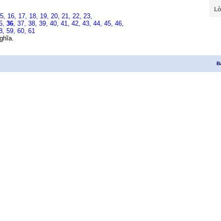
Lờ
15,
16,
17,
18,
19,
20,
21,
22,
23,
5,
36
,
37,
38,
39,
40,
41,
42,
43,
44,
45,
46,
8,
59,
60,
61
ghĩa.
B