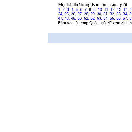
Mọi bài thơ trong Bảo kính cảnh giới
1,
2,
3,
4,
5,
6,
7,
8,
9,
10,
11,
12,
13,
14,
24,
25,
26,
27,
28,
29,
30,
31,
32,
33,
34,
3
47,
48,
49,
50,
51,
52,
53,
54,
55,
56,
57,
5
Bấm vào từ trong Quốc ngữ để xem định n