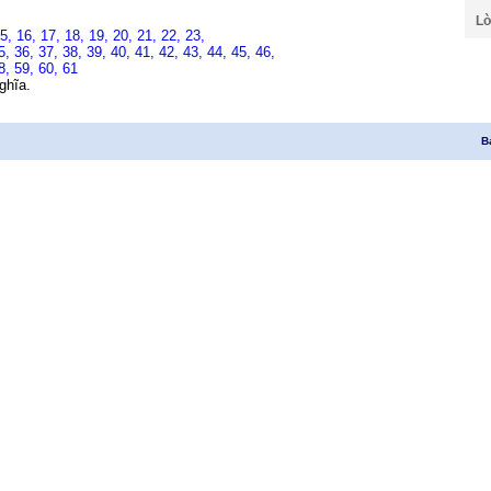
Lờ
15,
16,
17,
18,
19,
20,
21,
22,
23,
5,
36,
37,
38,
39,
40,
41,
42,
43,
44,
45,
46,
8,
59,
60,
61
ghĩa.
B