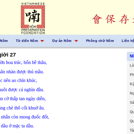
 Nôm
Từ điển Nôm
Dự án Nôm
Phông chữ Nôm
Liên h
iới 27
N
ườn
hoa
trúc,
bốn bề
thâu,
Lờ
hân
nhàn
được
thú mầu.
Ph
ạc
nên
ao chín khúc,
Ký
nuôi
được
cá nghìn đầu.
Ng
ần
cờ
thấp
tan
ngày
diễn,
Sá
ắng
chè
thô
cổi
khuở
âu.
Qu
ể
nhẫn
còn
mong
đuốc
đốt,
Qu
ề
dầu
ở
mặc
ta
dầu.
Tà