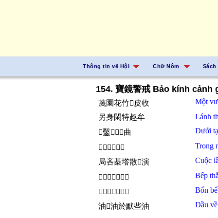
Thông tin về Hội
Chữ Nôm
Sách
154. 寶鏡警戒 Bảo kính cảnh g
Một
v
蔑園花竹𦊚皮收
Lánh
t
另身閑特趣牟
Dưới
t
󰡎鑿𢧚𬇚𠃩曲
Trong
𥪞餒特𩵜𠦳頭
Cuộc
l
局吝棊㙮散𣈜演
Bếp
th
𤇮勝茶麄檜課謳
Bốn b
𦊚𣷭忍群蒙𤒘炪
Dầu
v
油𧗱油於默些油