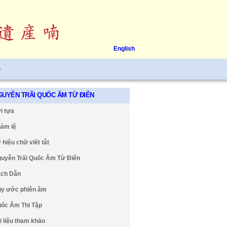
English
ệ
GUYỄN TRÃI QUỐC ÂM TỪ ĐIỂN
i tựa
àm lệ
 hiệu chữ viết tắt
uyễn Trãi Quốc Âm Từ Điển
ch Dẫn
y ước phiên âm
ốc Âm Thi Tập
i liệu tham khảo