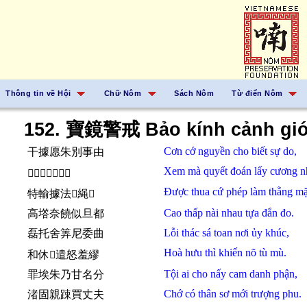
Thông tin về Hội
Chữ Nôm
Sách Nôm
Từ điển Nôm
152. 寶鏡警戒 Bảo kính cảnh giớ
Cơn cớ
nguyền
cho
biết
sự do,
干據愿朱別事由
Xem
mà
quyết đoán
lấy
cương n
𫀅麻决断𥙩剛柔
Được
thua
cứ
phép
làm
thằng mặ
特輸據法𫜵䋲𱗐
Cao
thấp
nài
nhau
tựa
đắn đo.
高㙮奈饒似旦都
Lỗi thác
sá
toan
nơi
ủy khúc,
磊托舍筭尼委曲
Hoà hưu
thì
khiến
nõ
tù mù.
和休𪰛遣怒羞繆
Tội
ai
cho
nấy
cam
danh phận,
罪埃朱乃甘名分
Chớ
có
thân
sơ
mới
trượng phu.
渚固親踈買丈夫