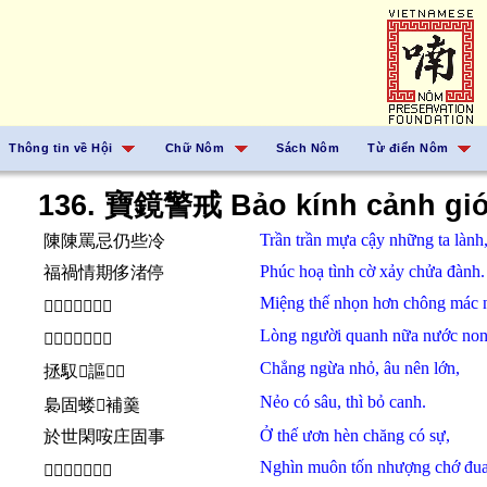
Thông tin về Hội
Chữ Nôm
Sách Nôm
Từ điển Nôm
136. 寶鏡警戒 Bảo kính cảnh giớ
Trần trần
mựa
cậy
những
ta
lành
陳陳罵忌仍些冷
Phúc hoạ
tình cờ
xảy
chửa
đành.
福禍情期侈渚停
Miệng
thế
nhọn
hơn
chông mác
𠰘世悅欣蔠鏌悅
Lòng người
quanh
nữa
nước no
𢚸𠊚觥女渃𡽫觥
Chẳng
ngừa
nhỏ,
âu
nên
lớn,
拯馭𡮈謳𢧚𱜝
Nẻo
có
sâu,
thì
bỏ
canh.
裊固蝼𪰛補羹
Ở
thế
ươn hèn
chăng
có
sự,
於世閑咹庄固事
Nghìn
muôn
tốn nhượng
chớ
đua
𠦳𨷈遜讓渚都爭