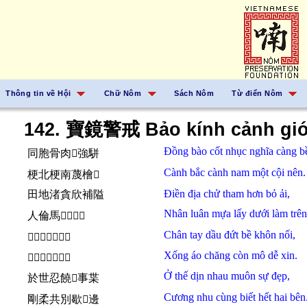
Thông tin về Hội
Chữ Nôm
Sách Nôm
Từ điển Nôm
142. 寶鏡警戒 Bảo kính cảnh giớ
Đồng bào
cốt nhục
nghĩa
càng
b
同胞骨肉𱻊強駢
Cành
bắc
cành
nam
một
cội
nên.
梗北梗南蔑檜𢧚
Điền địa
chử
tham
hơn
bỏ
ải,
田地渚貪欣補隘
Nhân luân
mựa
lấy
dưới
làm
trên
人倫馬𥙩󰡎𫜵𨕭
Chân tay
dầu
đứt
bề
khôn
nối,
󰖄𪮏油怛皮坤挼
Xống áo
chăng
còn
mô
dễ
xin.
𧚢襖拯群謨易嗔
Ở
thế
dịn
nhau
muôn
sự
đẹp,
於世忍饒𰿘事枼
Cương nhu
cùng
biết
hết
hai
bên
剛柔共別歇𠄩邊