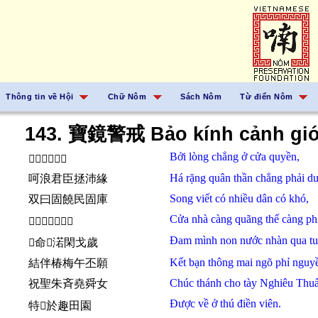
Thông tin về Hội
Chữ Nôm
Sách Nôm
Từ điển Nôm
143. 寶鏡警戒 Bảo kính cảnh giớ
Bởi
lòng
chẳng
ở
cửa quyền,
𪽝𢚸拯於𬮌權
Há
rặng
quân thần
chẳng
phải
du
呵浪君臣拯沛緣
Song viết
có
nhiều
dân
có
khó,
双曰固饒民固庫
Cửa nhà
càng
quãng
thế
càng
ph
𬮌茹強曠世強煩
Đam
mình
non nước
nhàn
qua
tu
󰝡命𡽫渃閑戈歲
Kết bạn
thông
mai
ngõ
phỉ
nguy
結伴椿梅午丕願
Chúc
thánh
cho
tày
Nghiêu Thu
祝聖朱斉堯舜女
Được
về
ở
thú
điền viên.
特𧗱於趣田園