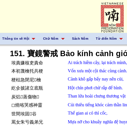
Thông tin về Hội
Chữ Nôm
Sách Nôm
Từ điển Nôm
151. 寶鏡警戒 Bảo kính cảnh giớ
Ai
trách hiềm
cây,
lại
trách
mình,
埃責嫌核吏責命
Vốn
xưa
một
cội
thác
cùng
cành
本初蔑檜托共梗
Cành
khô
gấp
bấy
nay
nên
củi,
梗枯急閉尼𢧚檜
Hột
chín
phơi
chừ
rắp
để
bình.
紇㐱披諸立底瓶
Than
lửa
hoài
chưng
thương
vật
炭焒𢙇蒸傷物𤒛
Củi
thiêu
tiếng
khóc
cảm
thần li
◻燒㗂哭感神靈
Thế gian
ai
có
thì
cốc,
世間埃固𪰛谷
Mựa
nỡ
cho
khuây
nghĩa
đệ huy
罵女朱亏義弟兄