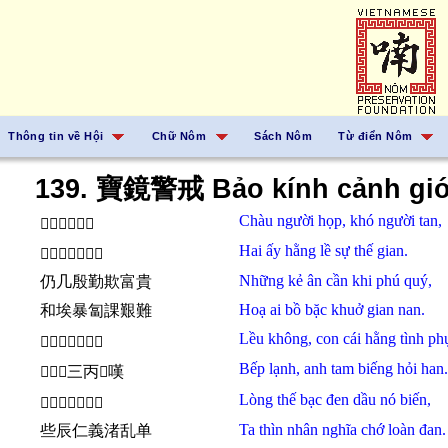
Thông tin về Hội
Chữ Nôm
Sách Nôm
Từ điển Nôm
139. 寶鏡警戒 Bảo kính cảnh giớ
Chàu
người
họp,
khó
người
tan,
𢀭𠊚合庫𠊚散
Hai
ấy
hằng lề
sự thế
gian.
𠄩意恒例事世閒
Những
kẻ
ân cần
khi
phú quý,
仍几殷勤欺富貴
Hoạ
ai
bồ bặc
khuở
gian nan.
和埃暴匐課艱難
Lều
không,
con cái
hằng
tình
ph
𦫼空昆丐恒情負
Bếp
lạnh,
anh
tam
biếng
hỏi han.
𤇮冷𱙎三丙𠳨嘆
Lòng thế
bạc đen
dầu
nó
biến,
𢚸世泊顛油奴变
Ta
thìn
nhân nghĩa
chớ
loàn đan.
些辰仁義渚乱单