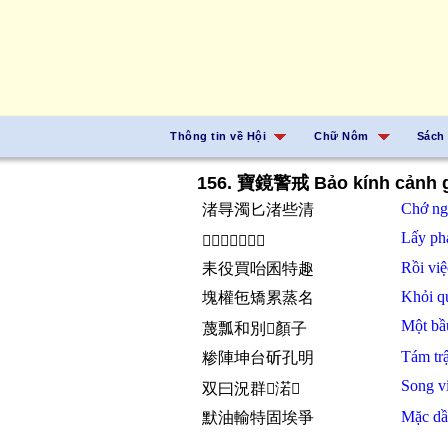
Thông tin về Hội
Chữ Nôm
Sách
156. 寶鏡警戒 Bảo kính cảnh g
Chớ ngư
渚㝵濁匕渚些清
Lấy
ph
𥙩沛𪰛中道於經
Rồi
vi
耒役買咍囷特趣
Khỏi
q
塊權㐌矯累蒸名
Một
b
蔑瓢和別𢚸顏子
Tám tr
糁陣坤台斫孔明
Song v
双曰況群𡽫渃𪧘
Mặc d
默油輸特固埃爭