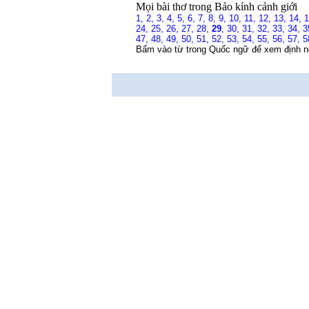
Mọi bài thơ trong Bảo kính cảnh giới
1,
2,
3,
4,
5,
6,
7,
8,
9,
10,
11,
12,
13,
14,
24,
25,
26,
27,
28,
29
,
30,
31,
32,
33,
34,
3
47,
48,
49,
50,
51,
52,
53,
54,
55,
56,
57,
5
Bấm vào từ trong Quốc ngữ để xem định n