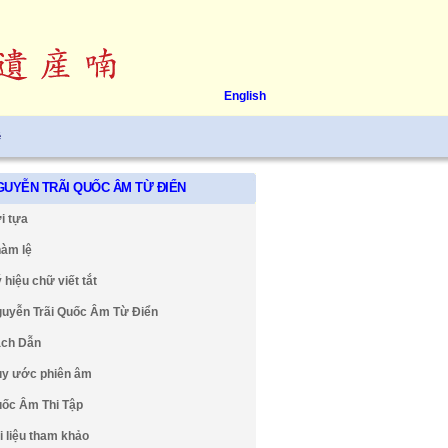
English
ệ
GUYỄN TRÃI QUỐC ÂM TỪ ĐIỂN
i tựa
àm lệ
 hiệu chữ viết tắt
uyễn Trãi Quốc Âm Từ Điển
ch Dẫn
y ước phiên âm
ốc Âm Thi Tập
i liệu tham khảo