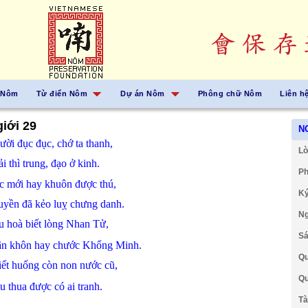
 Nôm
Từ điển Nôm
Dự án Nôm
Phông chữ Nôm
Liên h
iới 29
N
ời đục đục, chớ ta thanh,
Lờ
ải
thì trung,
đạo
ở
kinh.
Ph
ệc
mới
hay
khuôn
được
thú,
Ký
uyền
đã
kẻo
luỵ
chưng
danh.
Ng
ầu
hoà
biết
lòng
Nhan Tử,
Sá
ận
khôn
hay
chước
Khổng Minh.
Qu
iết
huống
còn
non nước
cũ,
Qu
ầu
thua
được
có
ai
tranh.
Tà