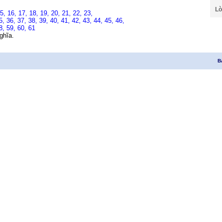
Lờ
15,
16,
17,
18,
19,
20,
21,
22,
23,
5,
36,
37,
38,
39,
40,
41,
42,
43,
44,
45,
46,
8,
59,
60,
61
ghĩa.
B