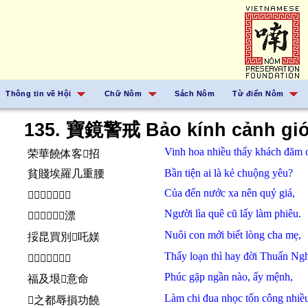
Thông tin về Hội
Chữ Nôm
Sách Nôm
Từ điển Nôm
135. 寶鏡警戒 Bảo kính cảnh giớ
Vinh hoa
nhiều
thấy
khách đăm c
荣華饒体客󰝡招
Bần tiện
ai
là
kẻ
chuộng yêu?
貧賤埃羅几重腰
Của
đến
nước
xa
nên
quý giá,
𧵑典渃賒𢧚貴價
Người
lìa
quê
cũ
lấy làm
phiêu.
𠊚離圭𪧘𥙩𫜵漂
Nuôi
con
mới
biết
lòng
cha mẹ,
挼昆買別𢚸吒媄
Thấy
loạn
thì
hay
đời
Thuấn Ngh
𧡊乱𪰛咍𠁀舜堯
Phúc
gặp
ngần
nào,
ấy
mệnh,
福及垠𱜢意命
Làm chi
đua
nhọc
tốn
công
nhiề
𫜵之都辱損功饒