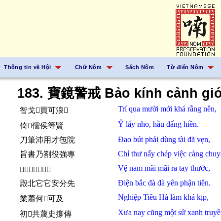
Thông tin về Hội
Chữ Nôm
Sách Nôm
Từ điển Nôm
183. 寶鏡警戒 Bảo kính cảnh giớ
Trí
qua
mười
mới
khá
rằng
nên,
智戈𱑕買可浪𢧚
Ỷ
lấy
nho,
hầu
đấng
hiền.
倚𥙩儒侯等賢
Đao bút
phải
dùng
tài
đã
vẹn,
刀筆沛用才㐌院
Chỉ thư
nấy
chép
việc
càng
chuy
旨書乃劄役強專
Vệ
nam
mãi mãi
ra tay thước,
𧗱南買買囉𪮏𡱩
Điện
bắc
đà đà
yên phận
tiên.
殿北它它安分先
Nghiệp
Tiêu Hà
làm
khá
kịp,
業蕭何𫜵可及
Xưa nay
cũng
một
sử xanh
truyề
初𫢩共蔑史撐傳