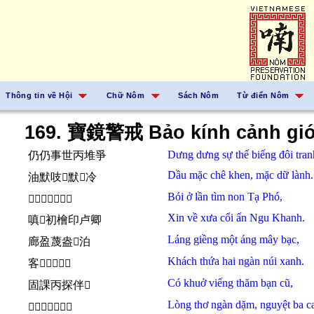
Thông tin về Hội
Chữ Nôm
Sách Nôm
Từ điển Nôm
169. 寶鏡警戒 Bảo kính cảnh giớ
Dưng dưng
sự thế
biếng
đôi tran
仍仍事世丙堆爭
Dầu mặc
chê khen,
mặc
dữ
lành.
油默吱𠸦默𭁈冷
Bói ở
lần
tìm
non
Tạ Phó,
𧴤於吝尋𡽫謝傅
Xin
về
xưa
cổi
ấn
Ngu Khanh.
嗔𧗱初檜印卢卿
Láng giềng
một
áng
mây
bạc,
廊盈蔑盎𩄲泊
Khách thứa
hai
ngàn
núi
xanh.
客𱝅𠄩岸𡶀撑
Có
khuở
viếng thăm
bạn
cũ,
固課丙探伴𪧘
Lòng
thơ
ngàn
dặm,
nguyệt
ba c
𢚸踈𠦳琰月巴更