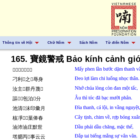
Thông tin về Hội
Chữ Nôm
Sách Nôm
Từ điển Nôm
165. 寶鏡警戒 Bảo kính cảnh giớ
Mấy
phen
lần
bước
dặm thanh v
𠇍畨吝𨀈琰青雲
Đeo
lợi
làm chi
luống
nhọc thân.
刁利𬈋之𨻫辱身
Nhớ
chúa
lòng
còn
đan
một
tấc,
汝主𢚸群丹蔑𡬷
Âu
thì
tóc
đã
bạc
mười
phân.
謳𪰛𩯀㐌泊𱑕分
Đìa
thanh,
cá
lội,
in
vầng
nguyệt
池清𩵜沫印彙月
Cây
tịnh,
chim
về,
rợp
bóng
xuân
核凈𪀄𧗱葉俸春
Dầu
phải
dầu
chăng,
mặc
thế,
油沛油庄默世
Đắp
tai
biếng
mắng
sự
vân vân.
㙮腮丙󰪾事云云