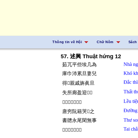
Thông tin về Hội
Chữ Nôm
Sách
57. 述興 Thuật hứng 12
Nhà
ng
茹兀平些埃几為
Khó k
庫巾沛累旦妻兒
Đắc th
得𪰛親戚旃眞旦
Thất
t
失所廊盈迎𩈘𠫾
Lều
ti
𦫼賤顏淵尋細杜
Đường
唐穷阮籍哭𬈋之
Thư s
書牕永尾閑無事
Tai
ch
𦖻拯群𦖑㗂是非