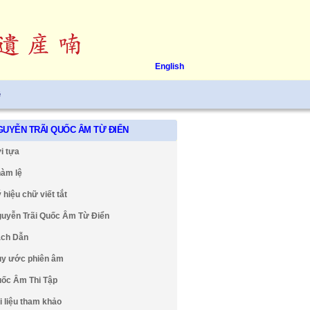
English
ệ
GUYỄN TRÃI QUỐC ÂM TỪ ĐIỂN
i tựa
àm lệ
 hiệu chữ viết tắt
uyễn Trãi Quốc Âm Từ Điển
ch Dẫn
y ước phiên âm
ốc Âm Thi Tập
i liệu tham khảo