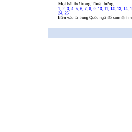
Mọi bài thơ trong Thuật hứng
1,
2,
3,
4,
5,
6,
7,
8,
9,
10,
11,
12
,
13,
14,
24,
25
Bấm vào từ trong Quốc ngữ để xem định n