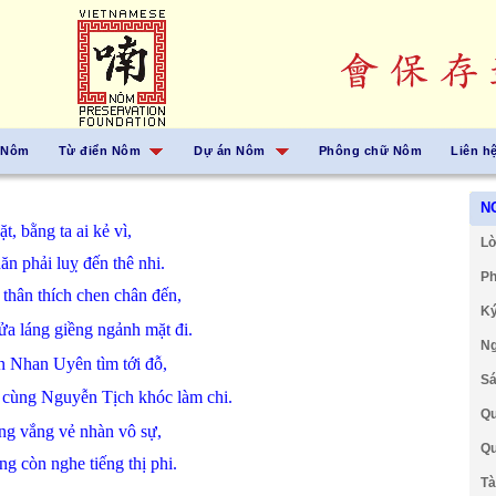
 Nôm
Từ điển Nôm
Dự án Nôm
Phông chữ Nôm
Liên h
N
ặt,
bằng
ta
ai
kẻ
vì,
Lờ
hăn
phải
luỵ
đến
thê nhi.
Ph
ì
thân thích
chen chân
đến,
Ký
hửa
láng giềng
ngảnh
mặt
đi.
Ng
ện
Nhan Uyên
tìm
tới
đỗ,
Sá
 cùng
Nguyễn Tịch
khóc
làm chi.
Qu
ong
vắng vẻ
nhàn
vô sự,
Qu
ẳng
còn
nghe
tiếng
thị phi.
Tà