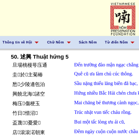
Thông tin về Hội
Chữ Nôm
Sách Nôm
Từ điển Nôm
50. 述興 Thuật hứng 5
Đến
trường đào mận
ngạc
chẳn
旦場桃槾萼庒通
Quê
cũ
ưa
làm
chủ
cúc
thông.
圭𪧘於𬈋主菊椿
Sầu
nặng
thiếu lăng
biên
đã
bạc,
愁𱢒少陵邊㐌泊
Hứng
nhiều
Bắc Hải
chén
chưa
興饒北海𱔩諸空
Mai
chăng
bẻ
thương
cành
ngọc,
梅庒𢯏傷梗玉
Trúc
nhặt
vun
tiếc
cháu rồng.
竹日𡍋惜沼𧍰
Bui
một
tấc
lòng
ưu ái
cũ,
盃蔑𡬷𢚸憂愛𪧘
Đêm ngày
cuộn cuộn
nước
chầ
店𣈜滾滾渃朝東