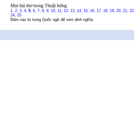
Mọi bài thơ trong Thuật hứng
1,
2,
3,
4,
5
,
6,
7,
8,
9,
10,
11,
12,
13,
14,
15,
16,
17,
18,
19,
20,
21,
22
24,
25
Bấm vào từ trong Quốc ngữ để xem định nghĩa.