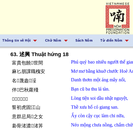
Thông tin về Hội
Chữ Nôm
Sách Nôm
Từ điển Nôm
63. 述興 Thuật hứng 18
Phú quý
bao nhiêu
người
thế gia
富貴包饒𠊚世間
Mơ mơ
bằng
khuở
chước
Hoè A
麻匕朋課職槐安
Danh
thơm
một
áng
mây nổi,
名𦹳蔑盎𩄲浽
Bạn
cũ
ba thu
lá
tàn.
伴𪧘巴秋蘿殘
Lòng
tiện
soi
dầu
nhật nguyệt,
𢚸賤𬧾油日月
Thề
xưa
hổ
có
giang san.
誓初虎固江山
Ấy
còn
cậy cục
làm chi
nữa,
意群忌局𬈋之女
Nẻo
mộng
chưa
nồng,
chẩm
ch
裊骨渚濃󰥺渚筭