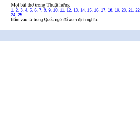
Mọi bài thơ trong Thuật hứng
1,
2,
3,
4,
5,
6,
7,
8,
9,
10,
11,
12,
13,
14,
15,
16,
17,
18
,
19,
20,
21,
22
24,
25
Bấm vào từ trong Quốc ngữ để xem định nghĩa.