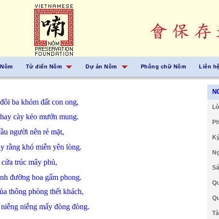
 Nôm
Từ điển Nôm
Dự án Nôm
Phông chữ Nôm
Liên h
N
đôi
ba
khóm
đất con ong,
Lờ
hay
cày
kẻo
mướn mung.
Ph
cầu
người
nên
rẻ mặt,
Ký
uy
rằng
khó
miễn
yên lòng.
Ng
m
cửa
trúc
mây
phủ,
Sá
ịnh
đường
hoa
gấm
phong.
Qu
của
thông
phòng
thết
khách,
Qu
o
niễng niễng
mấy
đòng đòng.
Tà