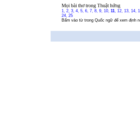
Mọi bài thơ trong Thuật hứng
1,
2,
3,
4,
5,
6,
7,
8,
9,
10,
11
,
12,
13,
14,
24,
25
Bấm vào từ trong Quốc ngữ để xem định n