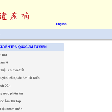
English
ệ
GUYỄN TRÃI QUỐC ÂM TỪ ĐIỂN
i tựa
àm lệ
 hiệu chữ viết tắt
uyễn Trãi Quốc Âm Từ Điển
ch Dẫn
y ước phiên âm
ốc Âm Thi Tập
i liệu tham khảo