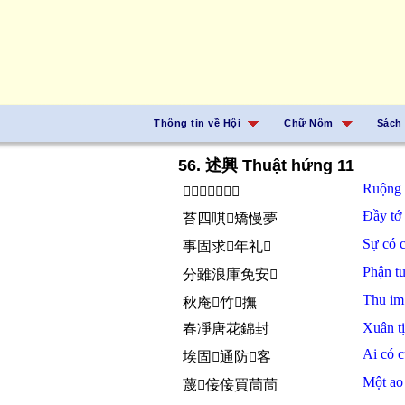
Thông tin về Hội
Chữ Nôm
Sách
56. 述興 Thuật hứng 11
Ruộng
𬏑堆巴坎坦昆螉
Đầy tớ
苔四唭𦓿矯慢夢
Sự
có
事固求𠊚年礼𩈘
Phận
t
分雖浪庫免安𢚸
Thu
i
秋庵𬮌竹𩄲撫
Xuân
t
春凈唐花錦封
Ai
có
埃固𧵑通防𱔒客
Một
a
蔑𬇚侫侫買茼茼