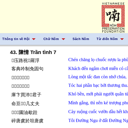
Thông tin về Hội
Chữ Nôm
Sách Nôm
Từ điển Nôm
43. 陳情 Trần tình 7
Chén
chăng
lọ
chuốc
rượu
la phù
𱔩庒路祝𲆴羅浮
Khách
đến
ngâm
chơi
miễn
có
c
客典吟制免固句
Lòng
một
tấc
đan
còn
nhớ
chúa,
𢚸蔑𡬷丹群汝主
Tóc
hai
phần
bạc
bởi
thương
thu
𩯀𠄩分泊𪽝傷秋
Khó bền,
mới
phải
người
quân tử
庫卞買沛𠊚君子
Mình gắng,
thì
nên
kẻ
trượng ph
命亘𪰛𢧚几丈夫
Cày
ruộng
cuốc
vườn
dầu
hết
kh
𦓿𬏑𲇣園油歇跬
Tôi
Đường Ngu
ở
đất
Đường Ng
碎唐虞於坦唐虞