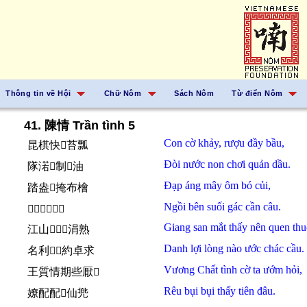
Thông tin về Hội
Chữ Nôm
Sách Nôm
Từ điển Nôm
41. 陳情 Trần tình 5
Con
cờ
khảy,
rượu
đầy
bầu,
昆棋快𨢇苔瓢
Đòi
nước non
chơi
quản
dầu.
隊渃𡽫制𬋩油
Đạp
áng
mây
ôm
bó
củi,
踏盎𩄲掩布檜
Ngồi
bên
suối
gác
cần câu.
𡎢邊𤂬閣芹鈎
Giang san
mắt
thấy
nên
quen thu
江山𩈘𧡊𢧚涓熟
Danh lợi
lòng
nào
ước
chác cầu.
名利𢚸𱜢約卓求
Vương Chất
tình cờ
ta
ướm
hỏi,
王質情期些厭𠳨
Rêu
bụi bụi
thấy
tiên
đâu.
嫽配配𧡊仙兠