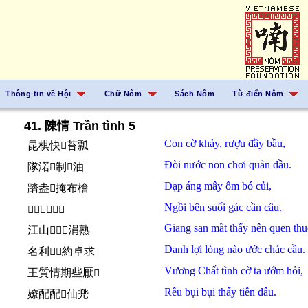
Thông tin về Hội
Chữ Nôm
Sách Nôm
Từ điển Nôm
41. 陳情 Trần tình 5
Con
cờ
khảy,
rượu
đầy
bầu,
昆棋快𨢇苔瓢
Đòi
nước non
chơi
quản
dầu.
隊渃𡽫制𬋩油
Đạp
áng
mây
ôm
bó
củi,
踏盎𩄲掩布檜
Ngồi
bên
suối
gác
cần câu.
𡎢邊𤂬閣芹鈎
Giang san
mắt
thấy
nên
quen thu
江山𩈘𧡊𢧚涓熟
Danh lợi
lòng
nào
ước
chác cầu.
名利𢚸𱜢約卓求
Vương Chất
tình cờ
ta
ướm
hỏi,
王質情期些厭𠳨
Rêu
bụi bụi
thấy
tiên
đâu.
嫽配配𧡊仙兠