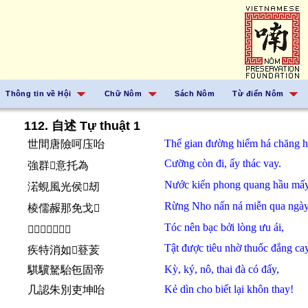
Thông tin về Hội
Chữ Nôm
Sách Nôm
Từ điển Nôm
112. 自述 Tự thuật 1
Thế gian
đường
hiểm
há
chăng
h
世間唐險呵庒咍
Cưỡng
còn
đi,
ấy
thác
vay.
強群𠫾意托為
Nước kiến
phong quang
hầu
mấ
渃蜆風光侯𱥯刼
Rừng Nho
nấn ná
miễn
qua
ngày
棱儒赧那免戈𣈜
Tóc
nên
bạc
bởi
lòng
ưu ái,
𩯀𢧚泊𪽝𢚸憂愛
Tật
được
tiêu
nhờ
thuốc
đắng cay
疾特消如𬟥䔲荄
Kỳ,
ký,
nô,
thai
đà
có
đấy,
騏驥駑駘㐌固帝
Kẻ
dìn
cho
biết
lại
khôn
thay!
几認朱別吏坤咍