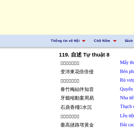
Thông tin về Hội
Chữ Nôm
Sách
119. 自述 Tự thuật 8
Mấy
t
𠇍秋襖客染唏淫
Bén
ph
变沛東花倍倍侵
Rủ
vượ
𫫵猿鶴嗔方解俗
Quyến
眷竹梅結伴知音
Nha ti
牙籤㗂動案周易
Thạch 
石鼎香殘𤌋水沉
Lều
ti
𦫼賤戈𣈜安所分
Đài
ca
臺高拯路㙮黃金