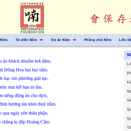
 Nôm
Từ điển Nôm
Dự án Nôm
Phông chữ Nôm
Liên h
N
hu
áo
khách
nhuốm
hơi
dầm,
Lờ
ải
Đông Hoa
bụi bụi
xâm.
Ph
n hạc
xin
phương
giải tục,
Ký
trúc
mai
kết bạn
tri âm.
Ng
êm
tiếng
động
án
chu dịch,
Sá
đỉnh
hương
tàn
khói
thuỷ trầm.
Qu
ện
qua
ngày
yên
thửa
phận,
Qu
o
chẳng
lọ
đắp
Hoàng Câm.
Tà