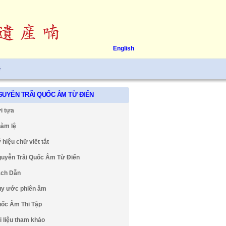
English
ệ
GUYỄN TRÃI QUỐC ÂM TỪ ĐIỂN
i tựa
àm lệ
 hiệu chữ viết tắt
uyễn Trãi Quốc Âm Từ Điển
ch Dẫn
y ước phiên âm
ốc Âm Thi Tập
i liệu tham khảo