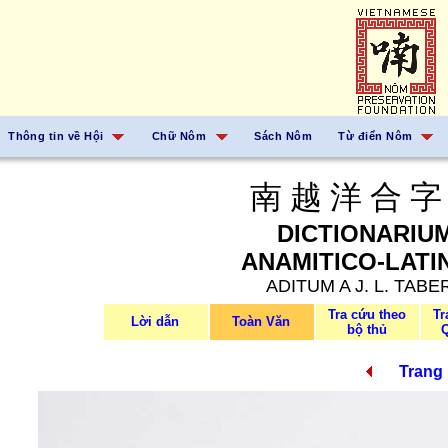
Thông tin về Hội
Chữ Nôm
Sách Nôm
Từ điển Nôm
南 越 洋 合 字
DICTIONARIU
ANAMITICO-LATI
ADITUM A J. L. TABE
Tra cứu theo
Tr
Lời dẫn
Toàn Văn
bộ thủ
Trang