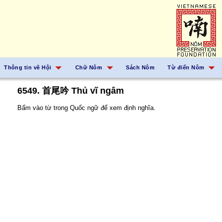
Thông tin về Hội
Chữ Nôm
Sách Nôm
Từ điển Nôm
6549. 首尾吟 Thủ vĩ ngâm
Bấm vào từ trong Quốc ngữ để xem định nghĩa.