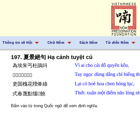
Thông tin về Hội
Chữ Nôm
Sách Nôm
Từ điển Nôm
197. 夏景絕句 Hạ cảnh tuyệt cú
Vì
ai
cho
cái
đỗ quyên
kêu,
為埃朱丐杜鵑呌
Tay
ngọc
dùng dằng
chỉ
biếng
th
𪮏玉用孕紙丙絩
Lại
có
hoè
hoa
chen
bóng
lục,
吏固槐花羶俸綠
Thức
xuân
một
điểm
não
lòng
nh
式春蔑點惱𢚸饒
Bấm vào từ trong Quốc ngữ để xem định nghĩa.