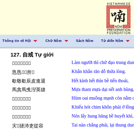
Thông tin về Hội
Chữ Nôm
Sách Nôm
Từ điển Nôm
127. 自戒 Tự giới
Làm
người
thì
chử
đạo
trung dun
𫜵𠊚𪰛渚道中庸
Khắn khắn
răn dỗ
thửa
lòng.
恳恳𡂰𠴗所𢚸
Hết kính
hết
thìn
bề
tiến thoái,
歇敬歇辰皮進退
Mựa
tham
mựa
dại
nết
anh hùng
馬貪馬曵湼英䧺
Hùm
oai
muông
mạnh
còn
nằm
𤞻威獴孟群𦣰櫃
Khiếu
hót
chim
khôn
phải
ở
lồng
𫛕唿𪀄坤沛於篭
Nén
lấy
hung hăng
bề
huyết khí,
𱴸𥙩凶興皮血氣
Tai nàn
chẳng
phải,
lại
thung du
灾𮥷拯沛吏從容