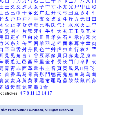
几
凵
刂
刀
力
勹
匕
匚
匸
十
卜
卩
㔾
厂
厶
又
口
土
士
夂
夊
夕
大
女
子
宀
寸
小
尢
尣
尸
屮
山
巛
工
己
巳
巾
干
乡
幺
广
廴
廾
弋
弓
彐
彑
彡
彳
忄
㣺
戈
户
戶
戸
扌
手
支
攵
攴
文
斗
斤
方
无
日
曰
木
欠
止
歹
殳
毋
母
比
毛
氏
气
氵
水
氺
火
灬
爫
父
爻
爿
丬
片
㸦
牙
牜
牛
犭
犬
玄
王
玉
瓜
瓦
甘
用
田
疋
疒
癶
白
皮
皿
目
矛
矢
石
礻
示
禸
禾
穴
竹
米
糸
纟
缶
罒
网
羊
羽
老
耂
而
耒
耳
肀
聿
肉
自
至
臼
舌
舛
舟
艮
色
艹
艸
虍
虫
血
行
衣
衤
覀
襾
見
见
角
言
讠
谷
豆
豕
豸
貝
贝
赤
走
足
身
車
辛
辰
辵
辶
邑
酉
釆
里
金
钅
長
长
門
门
阜
阝
隶
雨
青
靑
非
面
革
韋
韦
韭
音
頁
页
風
风
𲋄
飛
飞
饣
首
香
馬
马
骨
高
髟
鬥
鬯
鬲
鬼
魚
鱼
鳥
鸟
鹵
鹿
麥
麦
麻
黃
黄
黍
黑
黹
黽
黾
鼎
鼔
鼓
鼠
鼡
鼻
齐
齒
齿
龍
龙
竜
龜
𬺞
龠
4
7
8
11
13
14
17
ect strokes:
Nôm Preservation Foundation, All Rights Reserved.