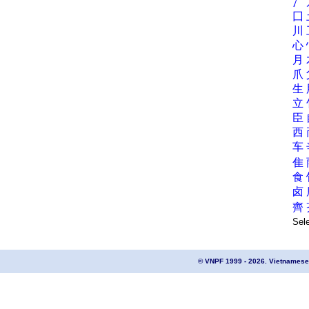
冫
囗
川
心
月
爪
生
立
臣
西
车
隹
食
卤
齊
Sel
© VNPF 1999 - 2026. Vietnamese 