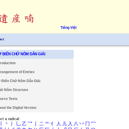
Tiếng Việt
act
Ự ĐIỂN CHỮ NÔM DẪN GIẢI
troduction
rangement of Entries
 Điển Chữ Nôm Dẫn Giải
ữ Nôm Structure
urce Texts
out the Digital Version
ct a radical:
丨
丶
丿
乚
乙
乛
亅
二
亠
亻
人
儿
入
八
丷
冂
冖