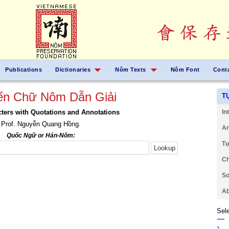
Publications
Dictionaries
Nôm Texts
Nôm Font
Cont
ển Chữ Nôm Dẫn Giải
T
ers with Quotations and Annotations
In
Prof. Nguyễn Quang Hồng.
Ar
Quốc Ngữ or Hán-Nôm:
Tự
Ch
So
Ab
Sele
一