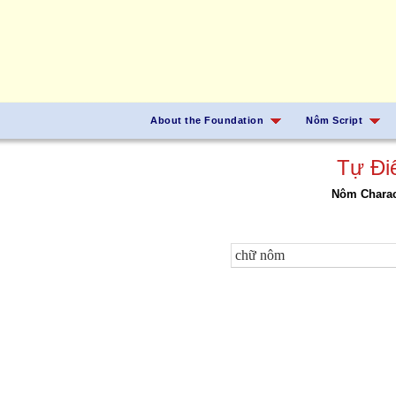
About the Foundation
Nôm Script
Tự Đi
Nôm Charact