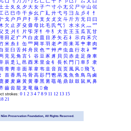
几
凵
刂
刀
力
勹
匕
匚
匸
十
卜
卩
㔾
厂
厶
又
口
土
士
夂
夊
夕
大
女
子
宀
寸
小
尢
尣
尸
屮
山
巛
工
己
巳
巾
干
乡
幺
广
廴
廾
弋
弓
彐
彑
彡
彳
忄
㣺
戈
户
戶
戸
扌
手
支
攵
攴
文
斗
斤
方
无
日
曰
木
欠
止
歹
殳
毋
母
比
毛
氏
气
氵
水
氺
火
灬
爫
父
爻
爿
丬
片
㸦
牙
牜
牛
犭
犬
玄
王
玉
瓜
瓦
甘
用
田
疋
疒
癶
白
皮
皿
目
矛
矢
石
礻
示
禸
禾
穴
竹
米
糸
纟
缶
罒
网
羊
羽
老
耂
而
耒
耳
肀
聿
肉
自
至
臼
舌
舛
舟
艮
色
艹
艸
虍
虫
血
行
衣
衤
覀
襾
見
见
角
言
讠
谷
豆
豕
豸
貝
贝
赤
走
足
身
車
辛
辰
辵
辶
邑
酉
釆
里
金
钅
長
长
門
门
阜
阝
隶
雨
青
靑
非
面
革
韋
韦
韭
音
頁
页
風
风
𲋄
飛
飞
饣
首
香
馬
马
骨
高
髟
鬥
鬯
鬲
鬼
魚
鱼
鳥
鸟
鹵
鹿
麥
麦
麻
黃
黄
黍
黑
黹
黽
黾
鼎
鼔
鼓
鼠
鼡
鼻
齐
齒
齿
龍
龙
竜
龜
𬺞
龠
0
1
2
3
4
7
8
9
11
12
13
15
ect strokes:
18
21
Nôm Preservation Foundation, All Rights Reserved.