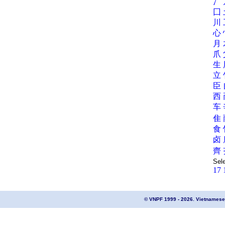
冫
囗
川
心
月
爪
生
立
臣
西
车
隹
食
卤
齊
Sel
17
© VNPF 1999 - 2026. Vietnamese 