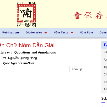
Publications
Dictionaries
Nôm Texts
Nôm Font
Cont
ển Chữ Nôm Dẫn Giải
T
ers with Quotations and Annotations
In
Prof. Nguyễn Quang Hồng.
Ar
Quốc Ngữ or Hán-Nôm:
Tự
Ch
So
Ab
Sele
一