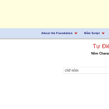
About the Foundation
Nôm Script
Tự Đi
Nôm Charact