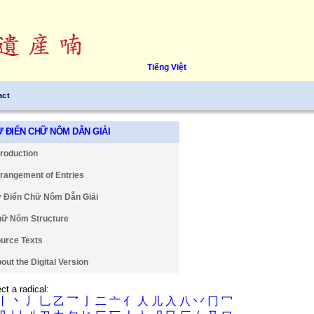
Tiếng Việt
act
Ự ĐIỂN CHỮ NÔM DẪN GIẢI
troduction
rangement of Entries
 Điển Chữ Nôm Dẫn Giải
ữ Nôm Structure
urce Texts
out the Digital Version
ct a radical:
丨
丶
丿
乚
乙
乛
亅
二
亠
亻
人
儿
入
八
丷
冂
冖