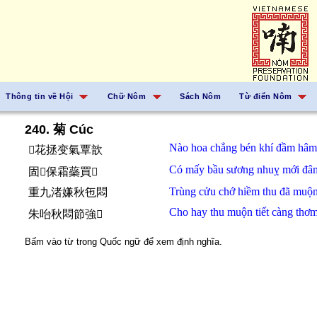
Thông tin về Hội
Chữ Nôm
Sách Nôm
Từ điển Nôm
240. 菊 Cúc
Nào
hoa
chẳng
bén
khí
đầm hâm
𱜢花拯变氣覃歆
Có
mấy
bầu
sương
nhuỵ
mới
đâ
固𠇍保霜蘂買󰝡
Trùng cửu
chớ
hiềm
thu
đã
muộn
重九渚嫌秋㐌悶
Cho hay
thu
muộn
tiết
càng
thơm
朱咍秋悶節強𦹳
Bấm vào từ trong Quốc ngữ để xem định nghĩa.