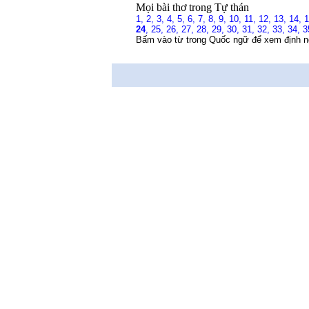
Mọi bài thơ trong Tự thán
1,
2,
3,
4,
5,
6,
7,
8,
9,
10,
11,
12,
13,
14,
24
,
25,
26,
27,
28,
29,
30,
31,
32,
33,
34,
3
Bấm vào từ trong Quốc ngữ để xem định n