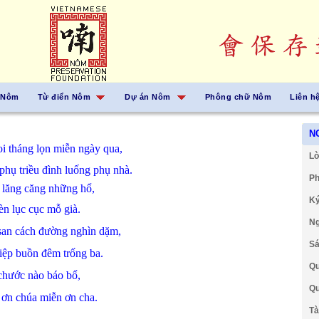
 Nôm
Từ điển Nôm
Dự án Nôm
Phông chữ Nôm
Liên h
N
oi
tháng
lọn
miễn
ngày
qua,
Lờ
phụ
triều đình
luống
phụ
nhà.
Ph
ế
lăng căng
những
hổ,
Ký
èn
lục cục
mỗ
già.
Ng
san
cách
đường
nghìn
dặm,
Sá
iệp
buồn
đêm
trống
ba.
Qu
chước
nào
báo bổ,
Qu
y
ơn
chúa
miễn
ơn
cha.
Tà