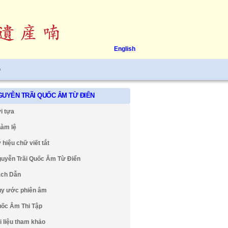
English
ệ
GUYỄN TRÃI QUỐC ÂM TỪ ĐIỂN
i tựa
àm lệ
 hiệu chữ viết tắt
uyễn Trãi Quốc Âm Từ Điển
ch Dẫn
y ước phiên âm
ốc Âm Thi Tập
i liệu tham khảo