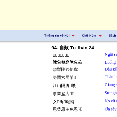
Thông tin về Hội
Chữ Nôm
Sách
94. 自歎 Tự thán 24
Ngồi
c
𫮋瑰𣎃𠓹免𣈜戈
𨻫負朝庭𨻫負茹
Luống
Đầu k
頭髻陵矜仍虎
Thân
h
身閑六局某𫅷
Giang 
江山隔唐𠦳埮
Sự ngh
事業盆店𫪹𠀧
Nợ
cũ
女𪧘䂨𱜢報補
Ơn
sà
恩柴恩主免恩吒