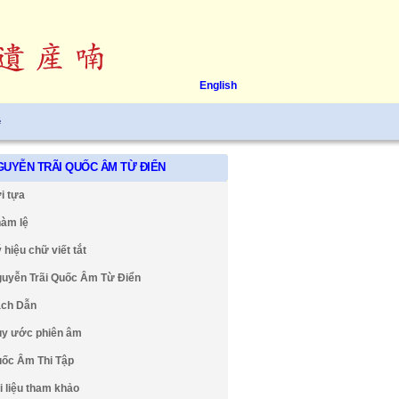
English
ệ
GUYỄN TRÃI QUỐC ÂM TỪ ĐIỂN
i tựa
àm lệ
 hiệu chữ viết tắt
uyễn Trãi Quốc Âm Từ Điển
ch Dẫn
y ước phiên âm
ốc Âm Thi Tập
i liệu tham khảo