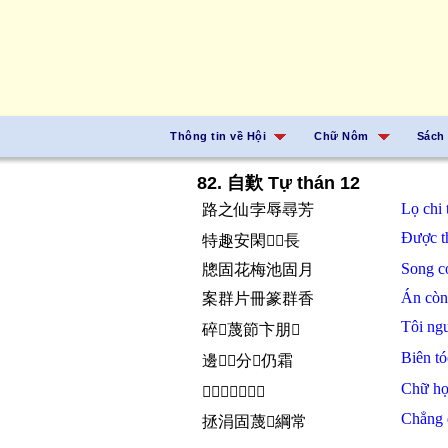
Thông tin về Hội
Chữ Nôm
Sách
82. 自歎 Tự thán 12
Lọ chi
路之仙孛辱尋芳
Được
特趣安閑𣈜𣎃長
Song
c
牕固花梅池固月
Án
cò
案群片冊篆群香
Tôi ng
碎𤽗蔑節卞朋𥒥
Biên
t
邊𩯀𱑕分𠺥仍霜
Chữ
h
𡨸斈𣈜初涓歇樣
Chẳng
拯涓固蔑𡨸綱常