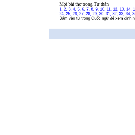
Mọi bài thơ trong Tự thán
1,
2,
3,
4,
5,
6,
7,
8,
9,
10,
11,
12
,
13,
14,
24,
25,
26,
27,
28,
29,
30,
31,
32,
33,
34,
3
Bấm vào từ trong Quốc ngữ để xem định n