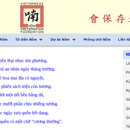
 Nôm
Từ điển Nôm
Dự án Nôm
Phông chữ Nôm
Liên h
N
tiên
Bụt
nhọc
tìm phương,
Lờ
thú
an nhàn
ngày tháng
trường.
Ph
ó
hoa
mai
đìa
có
nguyệt,
Ký
n
phiến
sách
triện
còn
hương.
Ng
ươi
một
tiết
bền
bằng
đá,
Sá
óc
mười
phần
chịu
những
sương.
Qu
ọc
ngày
xưa
quên
hết
dạng,
Qu
quên
có
một
chữ
“cương thường”.
Tà