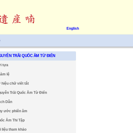
English
ệ
GUYỄN TRÃI QUỐC ÂM TỪ ĐIỂN
i tựa
àm lệ
 hiệu chữ viết tắt
uyễn Trãi Quốc Âm Từ Điển
ch Dẫn
y ước phiên âm
ốc Âm Thi Tập
i liệu tham khảo