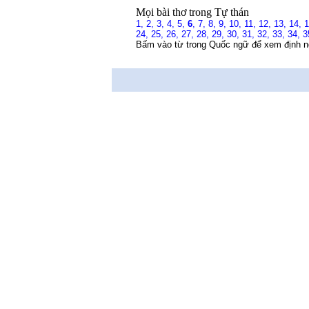
Mọi bài thơ trong Tự thán
1,
2,
3,
4,
5,
6
,
7,
8,
9,
10,
11,
12,
13,
14,
24,
25,
26,
27,
28,
29,
30,
31,
32,
33,
34,
3
Bấm vào từ trong Quốc ngữ để xem định n