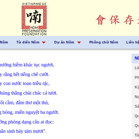
 Nôm
Từ điển Nôm
Dự án Nôm
Phông chữ Nôm
Liên h
N
thường
hiềm
khác
tục
ngươi,
Lờ
ây
rằng
hết
tiếng
chê cười.
Ph
ày
con nước
toan
triều rặc,
Ký
chúng
thằng chài
chác
cá
tươi.
Ng
đối
cầm,
đâm
thơ
một
thủ,
Sá
g
bóng,
miễn
nguyệt
ba
người.
Qu
ường
phỏng dạng
câu
ai
đọc:
Qu
hân sinh
bảy
tám mươi”.
Tà