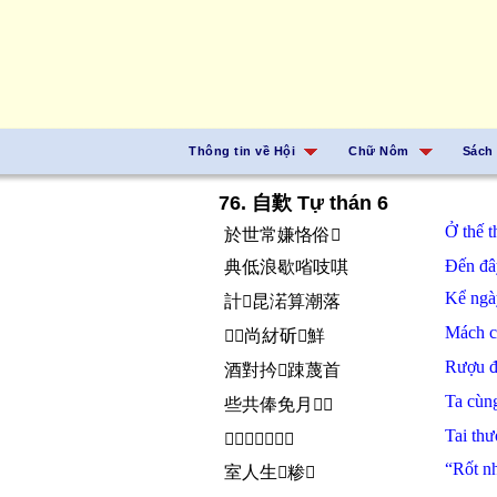
Thông tin về Hội
Chữ Nôm
Sách
76. 自歎 Tự thán 6
Ở
thế
於世常嫌恪俗𤽗
Đến
đ
典低浪歇㗂吱唭
Kể
ng
計𣈜昆渃算潮落
Mách
𠰌󰕛尚䊷斫𩵜鮮
Rượu
酒對扲󰝡踈蔑首
Ta
cùn
些共俸免月𠀧𠊚
Tai
th
𦖻常倣樣勾埃讀
“Rốt
n
室人生𬙞糁𱑕