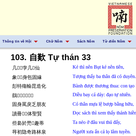
Thông tin về Hội
Chữ Nôm
Sách Nôm
Từ điển Nôm
103. 自歎 Tự thán 33
Kẻ
thì
nên
Bụt
kẻ
nên
tiên,
几𪰛𢧚孛几𢧚仙
Tượng
thấy
ba thân
đã
có
duyên.
象𧡊𠀧身㐌固緣
Bành
được
thương
thua:
con
tạo
彭特殤輸昆造化
Diều
bay
cá dảy:
đạo
tự nhiên.
鷂𱝧𩵜𧿆道自然
Có
thân
mựa
lệ
bượp
bằng hữu,
固身罵戾乏朋友
Đọc
sách
thì
xem
thấy
thánh hiền
讀冊𪰛𫀅体聖賢
Ta
nẻo
ở
đâu
vui
thú
đấy,
些裊於兠𬐩趣蒂
Người
xưa
ẩn cả
lọ
lâm tuyền.
㝵初隐奇路林泉