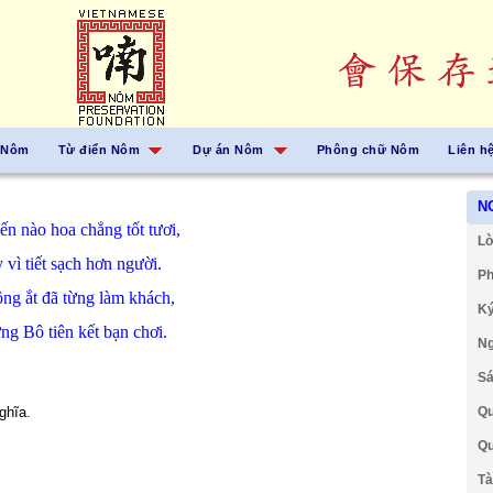
 Nôm
Từ điển Nôm
Dự án Nôm
Phông chữ Nôm
Liên h
N
đến
nào
hoa
chẳng
tốt tươi,
Lờ
y
vì
tiết
sạch
hơn
người.
Ph
ông
ắt
đã
từng
làm
khách,
Ký
ững
Bô tiên
kết bạn
chơi.
Ng
Sá
ghĩa.
Qu
Qu
Tà