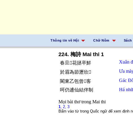
Thông tin về Hội
Chữ Nôm
Sách
224. 梅詩 Mai thi 1
Xuân
春旦𱜢花拯卒鮮
Ưa
mà
於眉為節瀝欣𠊚
Gác Đ
閣東乙㐌曾𫜵客
Há
nh
呵仍逋仙結伴制
Mọi bài thơ trong Mai thi
1
,
2,
3
Bấm vào từ trong Quốc ngữ để xem định n