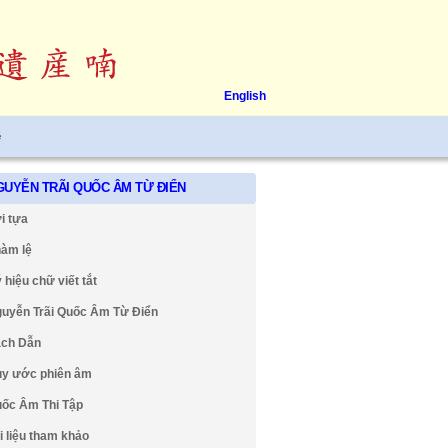
English
ệ
GUYỄN TRÃI QUỐC ÂM TỪ ĐIỂN
i tựa
àm lệ
 hiệu chữ viết tắt
uyễn Trãi Quốc Âm Từ Điển
ch Dẫn
y ước phiên âm
ốc Âm Thi Tập
i liệu tham khảo