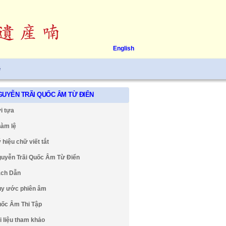
English
ệ
GUYỄN TRÃI QUỐC ÂM TỪ ĐIỂN
i tựa
àm lệ
 hiệu chữ viết tắt
uyễn Trãi Quốc Âm Từ Điển
ch Dẫn
y ước phiên âm
ốc Âm Thi Tập
i liệu tham khảo