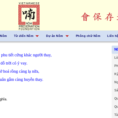
 Nôm
Từ điển Nôm
Dự án Nôm
Phông chữ Nôm
Liên h
N
g phu
tiết
cứng
khác
người
thay,
Lờ
g
dỗ
trời
có
ý
vay.
Ph
uở
hoá
rồng
càng
lạ
nữa,
Ký
xuân
gẫm
càng
huyễn
thay.
Ng
Sá
Qu
ghĩa.
Qu
Tà