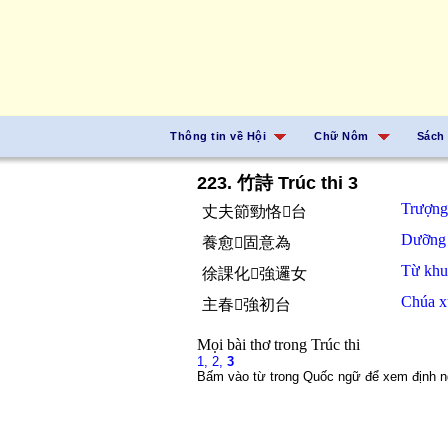
Thông tin về Hội
Chữ Nôm
Sách
223. 竹詩 Trúc thi 3
Trượn
丈夫節勁恪𠊚台
Dưỡn
養愈𡗶固意為
Từ
kh
徐課化𧍰強邏女
Chúa 
主春𡄎強初台
Mọi bài thơ trong Trúc thi
1,
2,
3
Bấm vào từ trong Quốc ngữ để xem định n