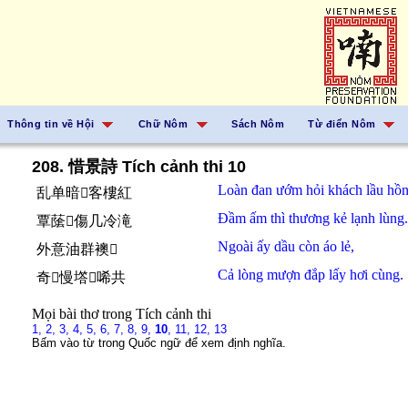
Thông tin về Hội
Chữ Nôm
Sách Nôm
Từ điển Nôm
208. 惜景詩 Tích cảnh thi 10
Loàn đan
ướm
hỏi
khách
lầu hồn
乱单暗𠳨客樓紅
Đầm ấm
thì
thương
kẻ
lạnh lùng.
覃䕃𪰛傷几冷滝
Ngoài
ấy
dầu
còn
áo
lẻ,
外意油群襖󰭺
Cả lòng
mượn
đắp
lấy
hơi
cùng.
奇𢚸慢㙮𥙩唏共
Mọi bài thơ trong Tích cảnh thi
1,
2,
3,
4,
5,
6,
7,
8,
9,
10
,
11,
12,
13
Bấm vào từ trong Quốc ngữ để xem định nghĩa.