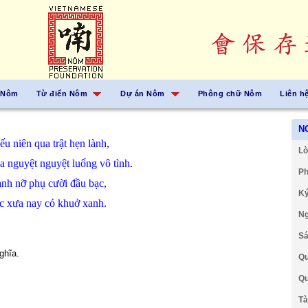
 Nôm
Từ điển Nôm
Dự án Nôm
Phông chữ Nôm
Liên h
N
iếu niên
qua
trật
hẹn
lành,
Lờ
oa
nguyệt
nguyệt
luống
vô tình.
Ph
anh
nỡ
phụ
cười
đầu
bạc,
Ký
ạc
xưa nay
có
khuở
xanh.
Ng
Sá
ghĩa.
Qu
Qu
Tà