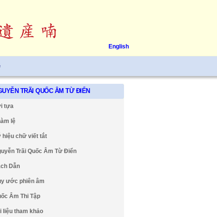
English
ệ
GUYỄN TRÃI QUỐC ÂM TỪ ĐIỂN
i tựa
àm lệ
 hiệu chữ viết tắt
uyễn Trãi Quốc Âm Từ Điển
ch Dẫn
y ước phiên âm
ốc Âm Thi Tập
i liệu tham khảo