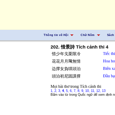
Thông tin về Hội
Chữ Nôm
Sách
202. 惜景詩 Tích cảnh thi 4
Tiếc
th
惜少年戈栗限冷
Hoa
h
花花月月𨻫無情
Biên
x
边撑女負唭頭泊
Đầu
b
頭泊初尼固課撑
Mọi bài thơ trong Tích cảnh thi
1,
2,
3,
4
,
5,
6,
7,
8,
9,
10,
11,
12,
13
Bấm vào từ trong Quốc ngữ để xem định n