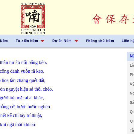
 Nôm
Từ điển Nôm
Dự án Nôm
Phông chữ Nôm
Liên h
N
thân
hư ảo
nổi
bằng
bèo,
Lờ
công danh
vuỗn
rã keo.
Ph
ó
hoa
tàn
chăng
quét
đất,
Ký
còn
nguyệt
hiện
sá
thôi
chèo.
Ng
gười tựa mặt
ai ai
khác,
Sá
bằng
cờ,
bước bước
nghèo.
Qu
 hết
kể chi
tay
trí thuật,
Qu
khi
ngã
thắt
khi
eo.
Tà