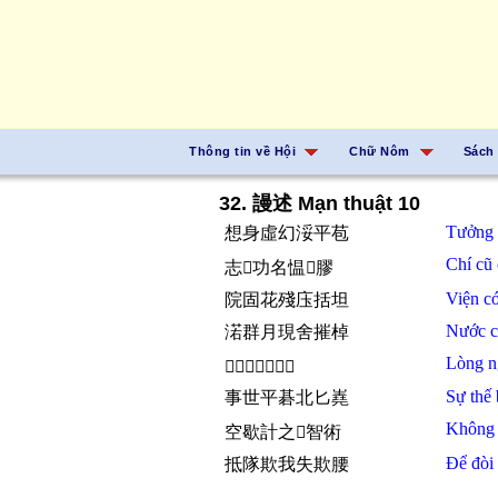
Thông tin về Hội
Chữ Nôm
Sách
32. 謾述 Mạn thuật 10
Tưởng
想身虛幻浽平苞
Chí
cũ
志𪧘功名愠𣳮膠
Viện
c
院固花殘庒括坦
Nước
渃群月現舍摧棹
Lòng n
𢚸𠊚似𩈘埃匕恪
Sự thế
事世平碁北匕嶤
Không
空歇計之𪮏智術
Để
đòi
抵隊欺我失欺腰