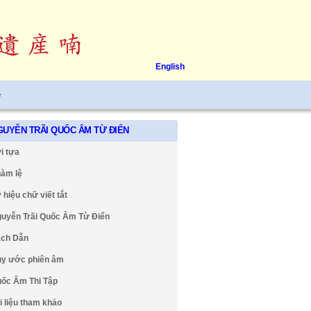
English
ệ
GUYỄN TRÃI QUỐC ÂM TỪ ĐIỂN
i tựa
àm lệ
 hiệu chữ viết tắt
uyễn Trãi Quốc Âm Từ Điển
ch Dẫn
y ước phiên âm
ốc Âm Thi Tập
i liệu tham khảo